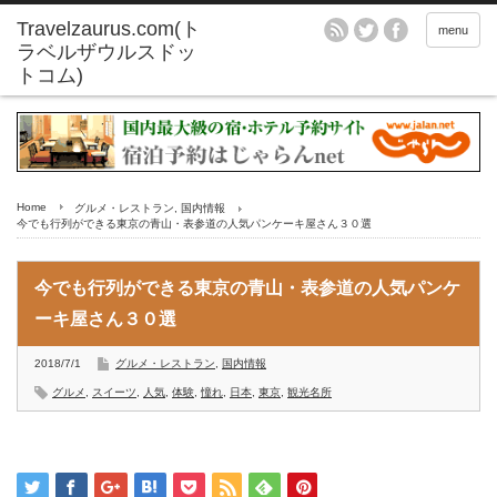
menu
Home
グルメ・レストラン
,
国内情報
今でも行列ができる東京の青山・表参道の人気パンケーキ屋さん３０選
今でも行列ができる東京の青山・表参道の人気パンケ
ーキ屋さん３０選
2018/7/1
グルメ・レストラン
,
国内情報
グルメ
,
スイーツ
,
人気
,
体験
,
憧れ
,
日本
,
東京
,
観光名所