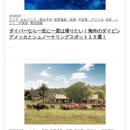
2018/6/3
アジア
,
オセアニア・南太平洋
,
世界遺産・絶景
,
中近東・アフリカ
,
北米・ハ
ワイ・中南米
,
海外情報
ダイバーなら一生に一度は潜りたい！海外のダイビン
グメッカとシュノーケリングスポット１５選！
…