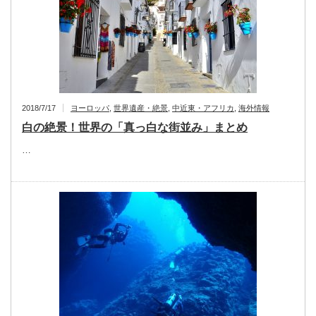
2018/7/17
ヨーロッパ
,
世界遺産・絶景
,
中近東・アフリカ
,
海外情報
白の絶景！世界の「真っ白な街並み」まとめ
…