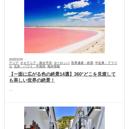
2020/2/20
アジア
,
オセアニア・南太平洋
,
ヨーロッパ
,
世界遺産・絶景
,
中近東・アフリ
カ
,
北米・ハワイ・中南米
,
海外情報
【一面に広がる色の絶景14選】360°どこを見渡して
も美しい世界の絶景！
…