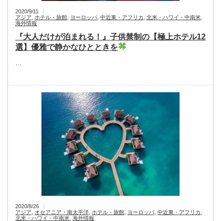
2020/9/11
アジア
,
ホテル・旅館
,
ヨーロッパ
,
中近東・アフリカ
,
北米・ハワイ・中南米
,
海外情報
『大人だけが泊まれる！』子供禁制の【極上ホテル12
選】優雅で静かなひとときを
…
2020/8/26
アジア
,
オセアニア・南太平洋
,
ホテル・旅館
,
ヨーロッパ
,
中近東・アフリカ
,
北米・ハワイ・中南米
,
海外情報