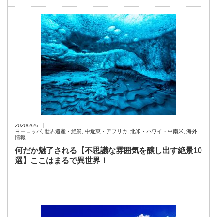
2020/2/26
ヨーロッパ
,
世界遺産・絶景
,
中近東・アフリカ
,
北米・ハワイ・中南米
,
海外
情報
何だか魅了される【不思議な雰囲気を醸し出す絶景10
選】ここはまるで異世界！
…