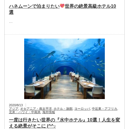
ハネムーンで泊まりたい
世界の絶景高級ホテル10
選
…
2020/8/13
アジア
,
オセアニア・南太平洋
,
ホテル・旅館
,
ヨーロッパ
,
中近東・アフリカ
,
北米・ハワイ・中南米
,
海外情報
一度は行きたい世界の『水中ホテル』10選！人生を変
える絶景がそこに (^^♪