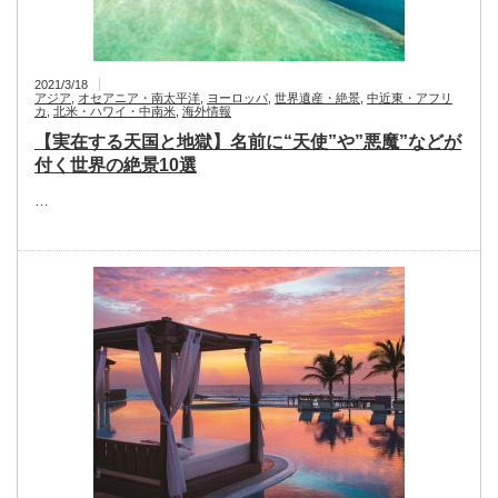
2021/3/18
アジア
,
オセアニア・南太平洋
,
ヨーロッパ
,
世界遺産・絶景
,
中近東・アフリ
カ
,
北米・ハワイ・中南米
,
海外情報
【実在する天国と地獄】名前に“天使”や”悪魔”などが
付く世界の絶景10選
…