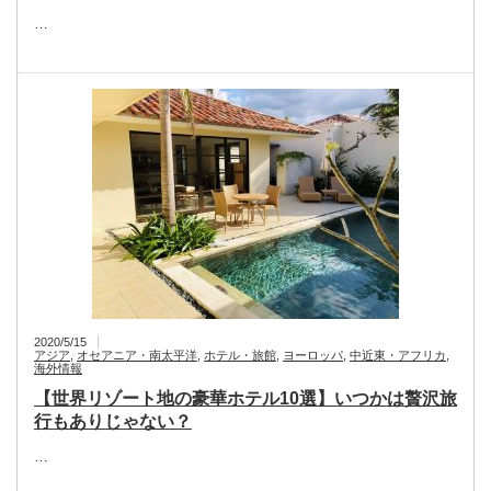
…
2020/5/15
アジア
,
オセアニア・南太平洋
,
ホテル・旅館
,
ヨーロッパ
,
中近東・アフリカ
,
海外情報
【世界リゾート地の豪華ホテル10選】いつかは贅沢旅
行もありじゃない？
…