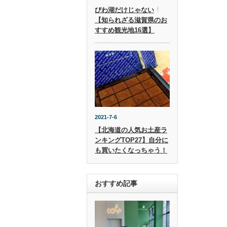
びわ湖だけじゃない
【知られざる滋賀県のお
すすめ観光地16選】
2021-7-6
【北海道の人気お土産ラ
ンキングTOP27】自分に
も買いたくなっちゃう！
おすすめ記事