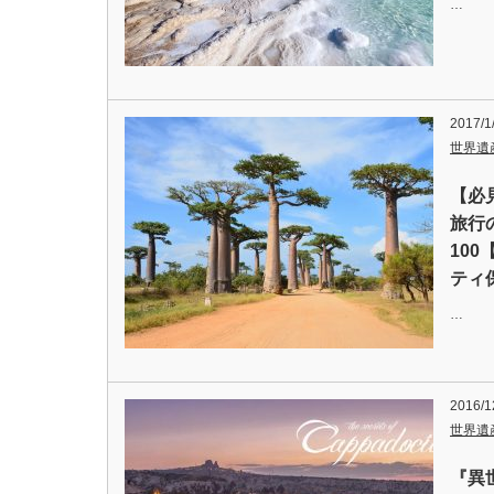
…
2017/1
世界遺
【必
旅行
10
ティ
…
2016/1
世界遺
『異