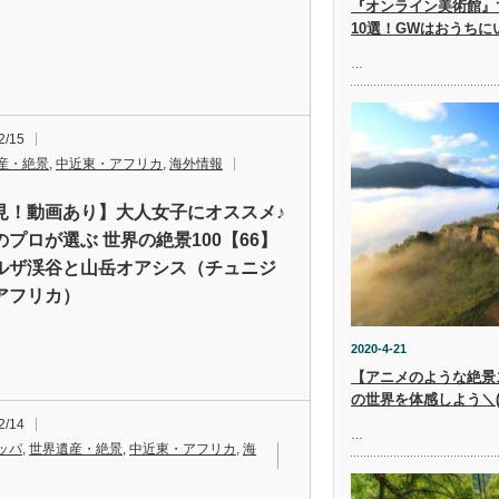
『オンライン美術館』
10選！GWはおうち
…
2/15
産・絶景
,
中近東・アフリカ
,
海外情報
見！動画あり】大人女子にオススメ♪
のプロが選ぶ 世界の絶景100【66】
ルザ渓谷と山岳オアシス（チュニジ
アフリカ）
2020-4-21
【アニメのような絶景
の世界を体感しよう＼(^
2/14
…
ッパ
,
世界遺産・絶景
,
中近東・アフリカ
,
海