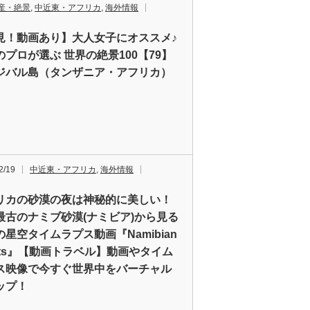
産・絶景
,
中近東・アフリカ
,
海外情報
見！動画あり】大人女子にオススメ♪
のプロが選ぶ 世界の絶景100【79】
ジバル島（タンザニア・アフリカ）
2/19
中近東・アフリカ
,
海外情報
リカの砂漠の夜は神秘的に美しい！
最古のナミブ砂漠(ナミビア)から見る
の星空タイムラプス動画『Namibian
ghts』【動画トラベル】動画やタイム
ス映像で今すぐ世界中をバーチャル
ップ！