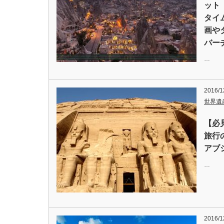
ット
タイ
画や
バー
…
2016/1
世界遺
【必
旅行
アブ
…
2016/1