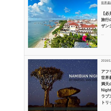
世界遺
【必
旅行
ザン
…
2016/1
アフ
世界
満天
Ni
ラプ
トリ
…