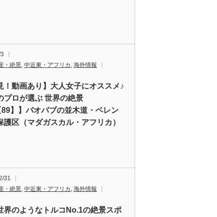
/3
産・絶景
,
中近東・アフリカ
,
海外情報
見！動画あり】大人女子にオススメ♪
のプロが選ぶ 世界の絶景
0【89】】バオバブの並木道・ベレン
保護区（マダガスカル・アフリカ）
2/31
産・絶景
,
中近東・アフリカ
,
海外情報
世界のようなトルコNo.1の絶景スポ