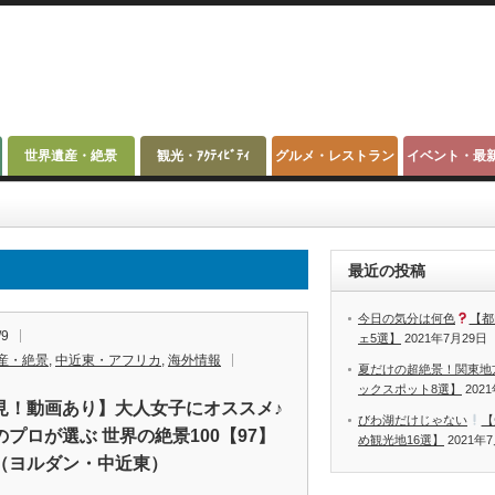
世界遺産・絶景
観光・ｱｸﾃｨﾋﾞﾃｨ
グルメ・レストラン
イベント・最
最近の投稿
今日の気分は何色
【都
/9
ェ5選】
2021年7月29日
産・絶景
,
中近東・アフリカ
,
海外情報
夏だけの超絶景！関東地
ックスポット8選】
202
見！動画あり】大人女子にオススメ♪
びわ湖だけじゃない
【
のプロが選ぶ 世界の絶景100【97】
め観光地16選】
2021年
（ヨルダン・中近東）