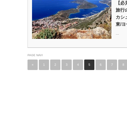
【必
旅行
カシ
東/
…
PAGE NAVI
«
1
2
3
4
5
6
7
8