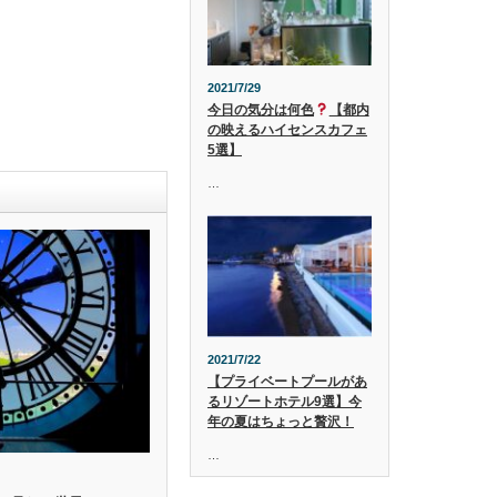
2021/7/29
今日の気分は何色
【都内
の映えるハイセンスカフェ
5選】
…
2021/7/22
【プライベートプールがあ
るリゾートホテル9選】今
年の夏はちょっと贅沢！
…