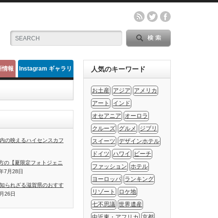
新情報
Instagram ギャラリ
人気のキーワード
ー
お土産
アジア
アメリカ
アート
インド
オセアニア
オーロラ
クルーズ
グルメ
ジブリ
内の映えるハイセンスカフ
スイーツ
デザインホテル
ドイツ
ハワイ
ビーチ
方の【夏限定フォトジェニ
ファッション
ホテル
1年7月28日
ヨーロッパ
ランキング
知られざる滋賀県のおすす
リゾート
ロケ地
7月26日
七不思議
世界遺産
中近東・アフリカ
京都