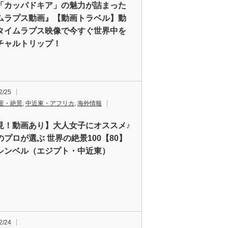
「カッパドキア」の魅力が詰まった
ムラプス動画』【動画トラベル】動
タイムラプス映像で今すぐ世界中を
チャルトリップ！
2/25
産・絶景
,
中近東・アフリカ
,
海外情報
見！動画あり】大人女子にオススメ♪
のプロが選ぶ 世界の絶景100【80】
シンベル（エジプト・中近東）
2/24