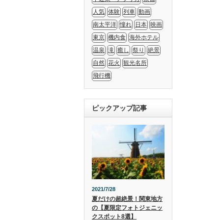
人気
体験
列車
動画
南太平洋
憧れ
日本
映画
東京
機内食
海外ホテル
温泉
滝
癒し
祭り
絶景
自然
花火
観光名所
飛行機
ピックアップ記事
2021/7/28
夏だけの超絶景！関東地方
の【夏限定フォトジェニッ
クスポット8選】