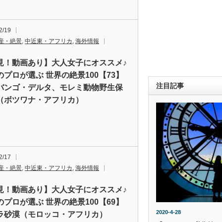
2/19
産・絶景
,
中近東・アフリカ
,
海外情報
見！動画あり】大人女子にオススメ♪
のプロが選ぶ 世界の絶景100【73】
注目記事
バンゴ・デルタ、モレミ動物野生保
（ボツワナ・アフリカ）
2/17
産・絶景
,
中近東・アフリカ
,
海外情報
見！動画あり】大人女子にオススメ♪
のプロが選ぶ 世界の絶景100【69】
2020-4-28
ラ砂漠（モロッコ・アフリカ）