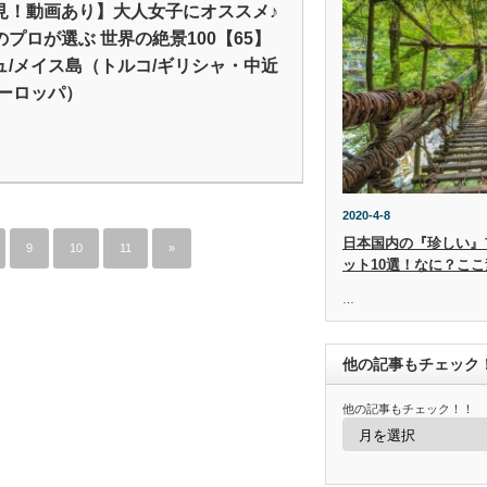
見！動画あり】大人女子にオススメ♪
のプロが選ぶ 世界の絶景100【65】
ュ/メイス島（トルコ/ギリシャ・中近
ヨーロッパ）
2020-4-8
日本国内の『珍しい』
9
10
11
»
ット10選！なに？ここ
…
他の記事もチェック
他の記事もチェック！！