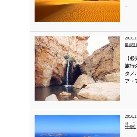
…
2016/1
世界遺
【必
旅行
タメ
ア・
…
2016/1
ヨーロ
外情報