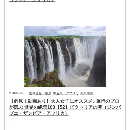
…
2016/12/5
世界遺産・絶景
,
中近東・アフリカ
,
海外情報
【必見！動画あり】大人女子にオススメ♪ 旅行のプロ
が選ぶ 世界の絶景100【52】ビクトリアの滝（ジンバ
ブエ・ザンビア・アフリカ）
…