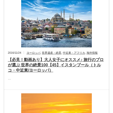
2016/11/24
ヨーロッパ
,
世界遺産・絶景
,
中近東・アフリカ
,
海外情報
【必見！動画あり】大人女子にオススメ♪ 旅行のプロ
が選ぶ 世界の絶景100【45】イスタンブール（トル
コ・中近東/ヨーロッパ）
…