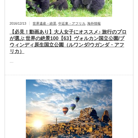
2016/12/13
世界遺産・絶景
,
中近東・アフリカ
,
海外情報
【必見！動画あり】大人女子にオススメ♪ 旅行のプロ
が選ぶ 世界の絶景100【63】ヴォルカン国立公園/ブ
ウィンディ原生国立公園（ルワンダ/ウガンダ・アフ
リカ）
…