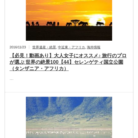
2016/11/23
世界遺産・絶景
,
中近東・アフリカ
,
海外情報
【必見！動画あり】大人女子にオススメ♪ 旅行のプロ
が選ぶ 世界の絶景100【44】セレンゲティ国立公園
（タンザニア・アフリカ）
…