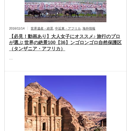
2016/11/14
世界遺産・絶景
,
中近東・アフリカ
,
海外情報
【必見！動画あり】大人女子にオススメ♪ 旅行のプロ
が選ぶ 世界の絶景100【36】ンゴロンゴロ自然保護区
（タンザニア・アフリカ）
…