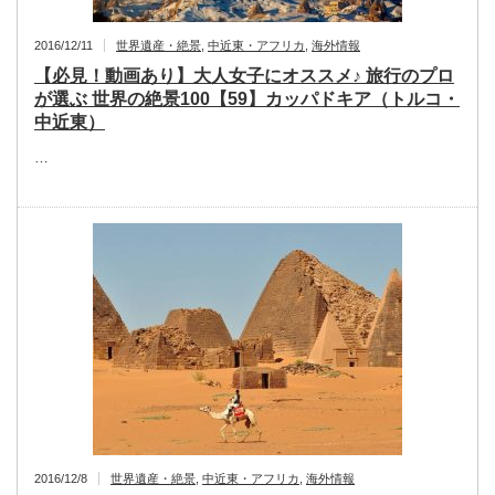
2016/12/11
世界遺産・絶景
,
中近東・アフリカ
,
海外情報
【必見！動画あり】大人女子にオススメ♪ 旅行のプロ
が選ぶ 世界の絶景100【59】カッパドキア（トルコ・
中近東）
…
2016/12/8
世界遺産・絶景
,
中近東・アフリカ
,
海外情報