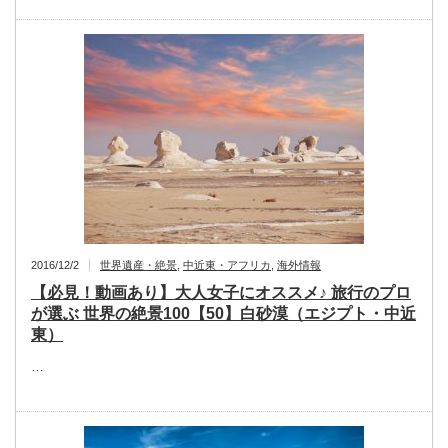
2016/12/2
世界遺産・絶景
,
中近東・アフリカ
,
海外情報
【必見！動画あり】大人女子にオススメ♪ 旅行のプロ
が選ぶ 世界の絶景100【50】白砂漠（エジプト・中近
東）
…