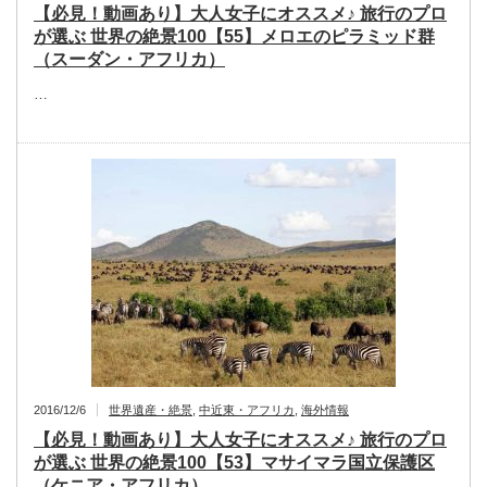
【必見！動画あり】大人女子にオススメ♪ 旅行のプロ
が選ぶ 世界の絶景100【55】メロエのピラミッド群
（スーダン・アフリカ）
…
2016/12/6
世界遺産・絶景
,
中近東・アフリカ
,
海外情報
【必見！動画あり】大人女子にオススメ♪ 旅行のプロ
が選ぶ 世界の絶景100【53】マサイマラ国立保護区
（ケニア・アフリカ）