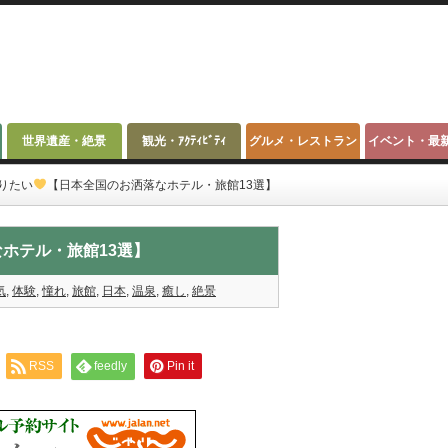
世界遺産・絶景
観光・ｱｸﾃｨﾋﾞﾃｨ
グルメ・レストラン
イベント・最
りたい
【日本全国のお洒落なホテル・旅館13選】
ホテル・旅館13選】
気
,
体験
,
憧れ
,
旅館
,
日本
,
温泉
,
癒し
,
絶景
RSS
feedly
Pin it