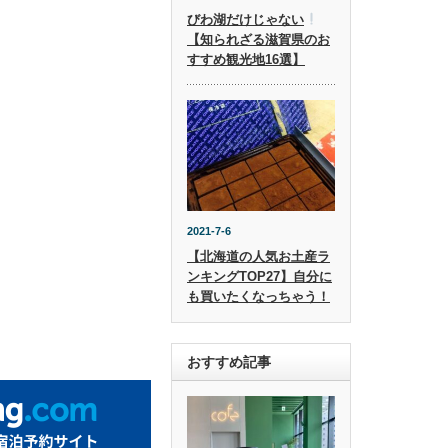
びわ湖だけじゃない
【知られざる滋賀県のお
すすめ観光地16選】
2021-7-6
【北海道の人気お土産ラ
ンキングTOP27】自分に
も買いたくなっちゃう！
おすすめ記事