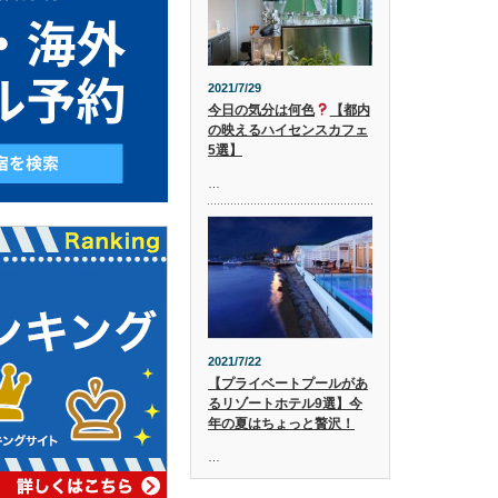
2021/7/29
今日の気分は何色
【都内
の映えるハイセンスカフェ
5選】
…
2021/7/22
【プライベートプールがあ
るリゾートホテル9選】今
年の夏はちょっと贅沢！
…