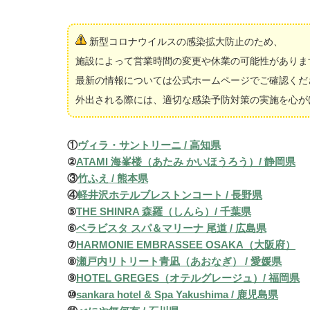
新型コロナウイルスの感染拡大防止のため、
施設によって営業時間の変更や休業の可能性がありま
最新の情報については公式ホームページでご確認くだ
外出される際には、適切な感染予防対策の実施を心が
①
ヴィラ・サントリーニ / 高知県
②
ATAMI 海峯楼（あたみ かいほうろう）/ 静岡県
③
竹ふえ / 熊本県
④
軽井沢ホテルブレストンコート / 長野県
⑤
THE SHINRA 森羅（しんら）/ 千葉県
⑥
ベラビスタ スパ＆マリーナ 尾道 / 広島県
⑦
HARMONIE EMBRASSEE OSAKA（大阪府）
⑧
瀬戸内リトリート青凪（あおなぎ） / 愛媛県
⑨
HOTEL GREGES（オテルグレージュ）/ 福岡県
⑩
sankara hotel & Spa Yakushima / 鹿児島県