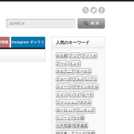
新情報
Instagram ギャラリ
人気のキーワード
ー
お土産
アジア
アメリカ
アート
インド
オセアニア
オーロラ
クルーズ
グルメ
ジブリ
スイーツ
デザインホテル
ドイツ
ハワイ
ビーチ
ファッション
ホテル
ヨーロッパ
ランキング
リゾート
ロケ地
七不思議
世界遺産
中近東・アフリカ
京都