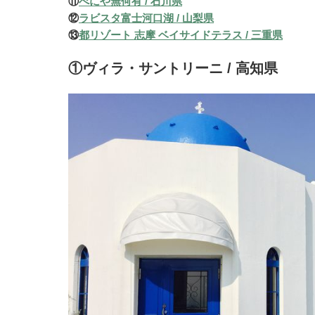
⑪
べにや無何有 / 石川県
⑫
ラビスタ富士河口湖 / 山梨県
⑬
都リゾート 志摩 ベイサイドテラス / 三重県
①ヴィラ・サントリーニ / 高知県