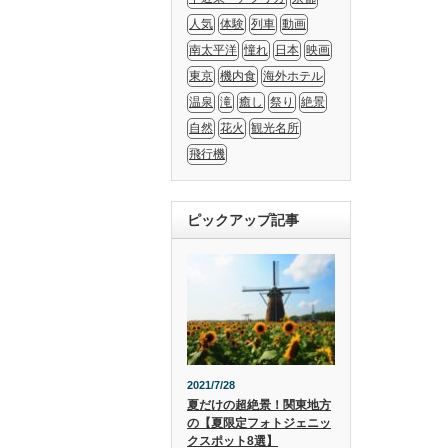
人気
体験
列車
動画
南太平洋
憧れ
日本
映画
東京
機内食
海外ホテル
温泉
滝
癒し
祭り
絶景
自然
花火
観光名所
飛行機
ピックアップ記事
2021/7/28
夏だけの超絶景！関東地方
の【夏限定フォトジェニッ
クスポット8選】