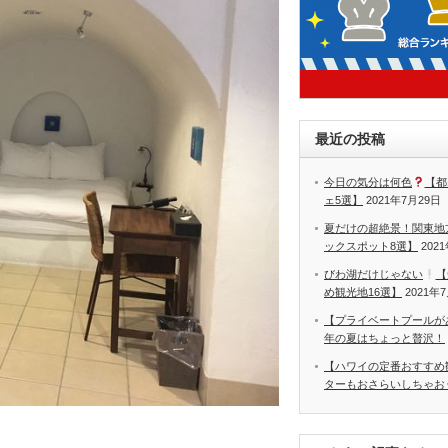
最近の投稿
今日の気分は何色
【都
ェ5選】
2021年7月29日
夏だけの超絶景！関東地
ックスポット8選】
202
びわ湖だけじゃない
【
め観光地16選】
2021年
【プライベートプールが
年の夏はちょっと贅沢！
【ハワイの定番おすすめ
ターもおさらいしちゃお