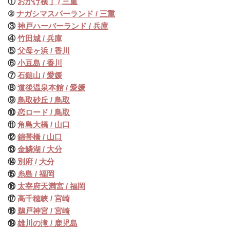
①
おかげ横丁 / 三重
②
ナガシマスパーランド / 三重
③
神戸ハーバーランド / 兵庫
④
竹田城 / 兵庫
⑤
父母ヶ浜 / 香川
⑥
小豆島 / 香川
⑦
石鎚山 / 愛媛
⑧
道後温泉本館 / 愛媛
⑨
鳥取砂丘 / 鳥取
⑩
恋ロード / 鳥取
⑪
角島大橋 / 山口
⑫
錦帯橋 / 山口
⑬
金鱗湖 / 大分
⑭
別府 / 大分
⑮
糸島 / 福岡
⑯
太宰府天満宮 / 福岡
⑰
高千穂峡 / 宮崎
⑱
鵜戸神宮 / 宮崎
⑲
雄川の滝 / 鹿児島