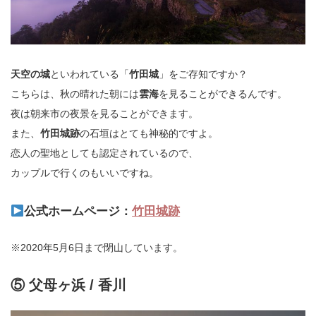
天空の城
といわれている「
竹田城
」をご存知ですか？
こちらは、秋の晴れた朝には
雲海
を見ることができるんです。
夜は朝来市の夜景を見ることができます。
また、
竹田城跡
の石垣はとても神秘的ですよ。
恋人の聖地としても認定されているので、
カップルで行くのもいいですね。
公式ホームページ：
竹田城跡
※2020年5月6日まで閉山しています。
⑤ 父母ヶ浜 / 香川