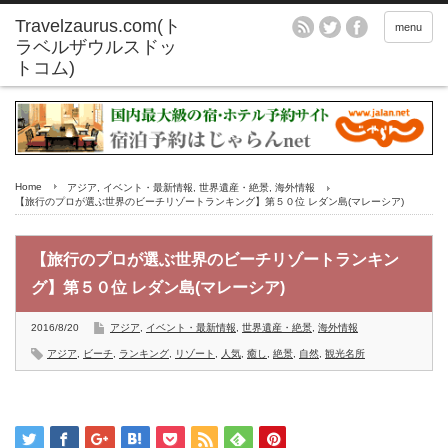
menu
Home
アジア
,
イベント・最新情報
,
世界遺産・絶景
,
海外情報
【旅行のプロが選ぶ世界のビーチリゾートランキング】第５０位 レダン島(マレーシア)
【旅行のプロが選ぶ世界のビーチリゾートランキン
グ】第５０位 レダン島(マレーシア)
2016/8/20
アジア
,
イベント・最新情報
,
世界遺産・絶景
,
海外情報
アジア
,
ビーチ
,
ランキング
,
リゾート
,
人気
,
癒し
,
絶景
,
自然
,
観光名所