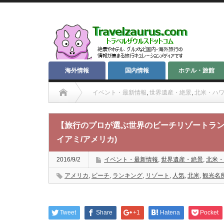
海外情報
国内情報
ホテル・旅館
イベント・最新情報
,
世界遺産・絶景
,
北米・ハ
【旅行のプロが選ぶ世界のビーチリゾートランキング】第８９位
【旅行のプロが選ぶ世界のビーチリゾートラン
イアミ/アメリカ)
2016/9/2
イベント・最新情報
,
世界遺産・絶景
,
北米・
アメリカ
,
ビーチ
,
ランキング
,
リゾート
,
人気
,
北米
,
観光名
Tweet
Share
+1
Hatena
Pocket