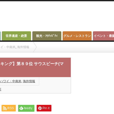
世界遺産・絶景
観光・ｱｸﾃｨﾋﾞﾃｨ
グルメ・レストラン
イベント・最
ワイ・中南米
,
海外情報
 サウスビーチ(マイアミ/アメリカ)
キング】第８９位 サウスビーチ(マ
ハワイ・中南米
,
海外情報
所
RSS
feedly
Pin it