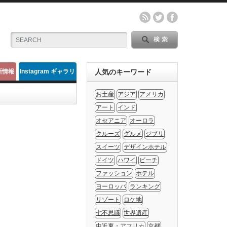
新情報
Instagram ギャラリ
人気のキーワード
ー
お土産
アジア
アメリカ
アート
インド
オセアニア
オーロラ
クルーズ
グルメ
ジブリ
スイーツ
デザインホテル
ドイツ
ハワイ
ビーチ
ファッション
ホテル
ヨーロッパ
ランキング
リゾート
ロケ地
七不思議
世界遺産
中近東・アフリカ
京都