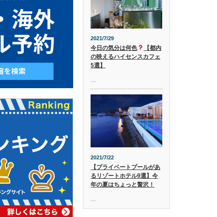
2021/7/29
今日の気分は何色
【都内
の映えるハイセンスカフェ
5選】
…
2021/7/22
【プライベートプールがあ
るリゾートホテル9選】今
年の夏はちょっと贅沢！
…