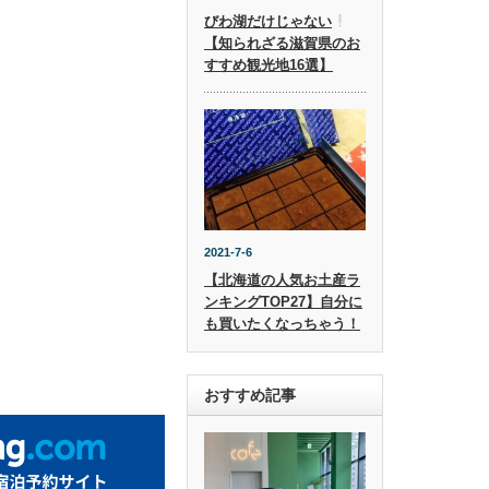
びわ湖だけじゃない
【知られざる滋賀県のお
すすめ観光地16選】
2021-7-6
【北海道の人気お土産ラ
ンキングTOP27】自分に
も買いたくなっちゃう！
おすすめ記事