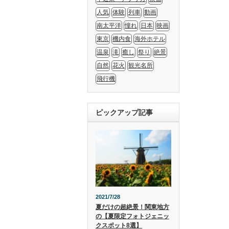
人気
体験
列車
動画
南太平洋
憧れ
日本
映画
東京
機内食
海外ホテル
温泉
滝
癒し
祭り
絶景
自然
花火
観光名所
飛行機
ピックアップ記事
2021/7/28
夏だけの超絶景！関東地方
の【夏限定フォトジェニッ
クスポット8選】