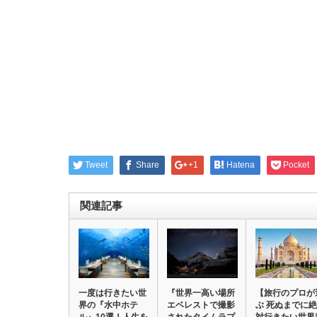
Tweet
Share
+1
Hatena
Pocket
関連記事
一度は行きたい世
『世界一高い場所
【旅行のプロが
界の『水中ホテ
エベレストで撮影
ぶ 死ぬまでに絶