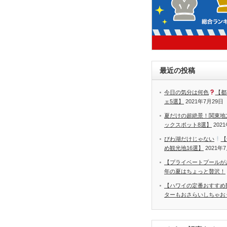
最近の投稿
今日の気分は何色
【都
ェ5選】
2021年7月29日
夏だけの超絶景！関東地
ックスポット8選】
202
びわ湖だけじゃない
【
め観光地16選】
2021年
【プライベートプールが
年の夏はちょっと贅沢！
【ハワイの定番おすすめ
ターもおさらいしちゃお