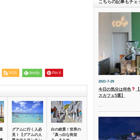
こちらの記事もチェ
RSS
feedly
Pin it
2021-7-29
今日の気分は何色
【
スカフェ5選】
…
選
グアムに行く人必
白の絶景！世界の
見！【グアムの人
「真っ白な街並