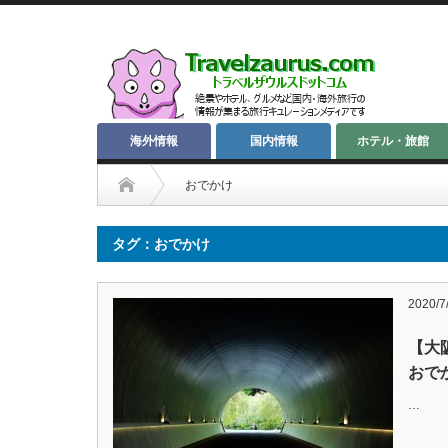
海外情報
国内情報
ホテル・旅館
おでかけ
タグ：おでかけ
2020/7
【大
おで
…