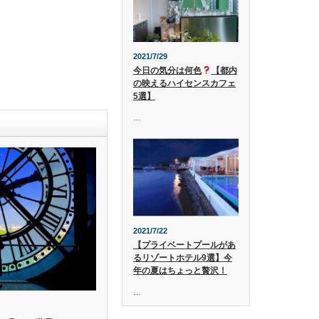
2021/7/29
今日の気分は何色
【都内
の映えるハイセンスカフェ
5選】
…
2021/7/22
【プライベートプールがあ
るリゾートホテル9選】今
年の夏はちょっと贅沢！
…