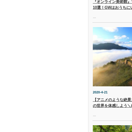
『オンライン美術館』
10選！GWはおうち
…
2020-4-21
【アニメのような絶景
の世界を体感しよう＼(^
…