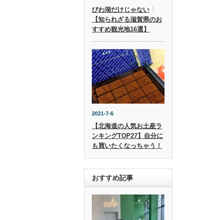
びわ湖だけじゃない
【知られざる滋賀県のお
すすめ観光地16選】
2021-7-6
【北海道の人気お土産ラ
ンキングTOP27】自分に
も買いたくなっちゃう！
おすすめ記事