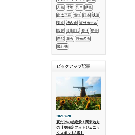
人気
体験
列車
動画
南太平洋
憧れ
日本
映画
東京
機内食
海外ホテル
温泉
滝
癒し
祭り
絶景
自然
花火
観光名所
飛行機
ピックアップ記事
2021/7/28
夏だけの超絶景！関東地方
の【夏限定フォトジェニッ
クスポット8選】