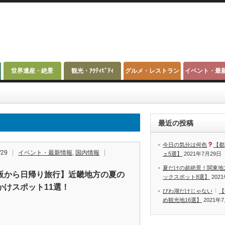
世界遺産・絶景
観光・ｱｸﾃｨﾋﾞﾃｨ
グルメ・レストラン
イベント・最
最近の投稿
今日の気分は何色
【都
/29
イベント・最新情報
,
国内情報
ェ5選】
2021年7月29日
夏だけの超絶景！関東地
阪から日帰り旅行】近畿地方の夏の
ックスポット8選】
202
かけスポット11選！
びわ湖だけじゃない
【
め観光地16選】
2021年