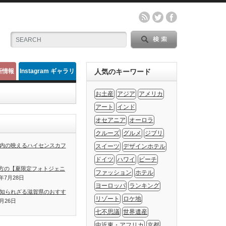
新情報
Instagram ギャラリ
人気のキーワード
ー
お土産
アジア
アメリカ
アート
インド
オセアニア
オーロラ
クルーズ
グルメ
ジブリ
内の映えるハイセンスカフ
スイーツ
デザインホテル
ドイツ
ハワイ
ビーチ
方の【夏限定フォトジェニ
ファッション
ホテル
1年7月28日
ヨーロッパ
ランキング
知られざる滋賀県のおすす
リゾート
ロケ地
7月26日
七不思議
世界遺産
中近東・アフリカ
京都