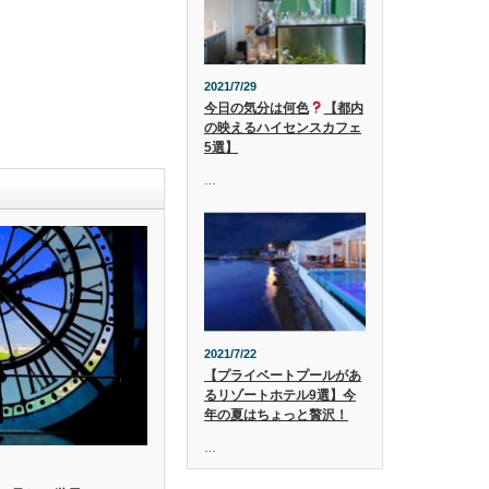
2021/7/29
今日の気分は何色
【都内
の映えるハイセンスカフェ
5選】
…
2021/7/22
【プライベートプールがあ
るリゾートホテル9選】今
年の夏はちょっと贅沢！
…