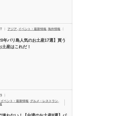
/7
アジア
,
イベント・最新情報
,
海外情報
020年バリ島人気のお土産17選】買う
お土産はこれだ！
/3
,
イベント・最新情報
,
グルメ・レストラン
,
報
で迷わない！【台湾のお土産8選】パ