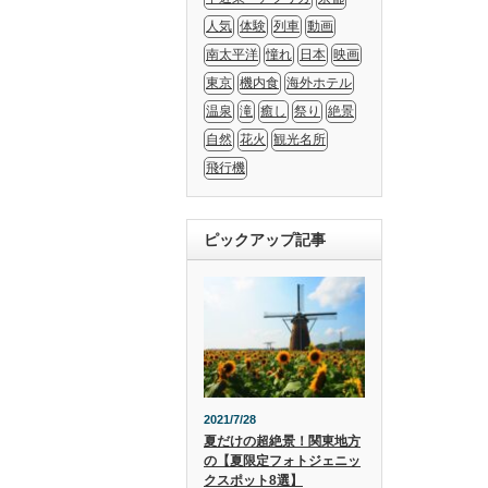
人気
体験
列車
動画
南太平洋
憧れ
日本
映画
東京
機内食
海外ホテル
温泉
滝
癒し
祭り
絶景
自然
花火
観光名所
飛行機
ピックアップ記事
2021/7/28
夏だけの超絶景！関東地方
の【夏限定フォトジェニッ
クスポット8選】