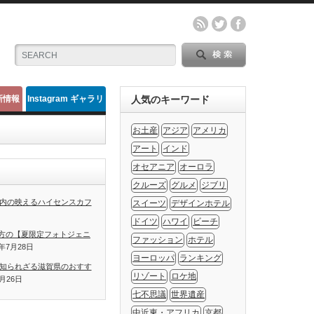
新情報
Instagram ギャラリ
人気のキーワード
ー
お土産
アジア
アメリカ
アート
インド
オセアニア
オーロラ
クルーズ
グルメ
ジブリ
内の映えるハイセンスカフ
スイーツ
デザインホテル
ドイツ
ハワイ
ビーチ
方の【夏限定フォトジェニ
ファッション
ホテル
1年7月28日
ヨーロッパ
ランキング
知られざる滋賀県のおすす
リゾート
ロケ地
7月26日
七不思議
世界遺産
中近東・アフリカ
京都