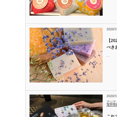
2020/7
【2
べき
…
2020/7
アジア
海外情
これ