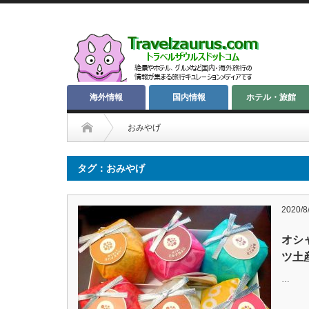
海外情報
国内情報
ホテル・旅館
おみやげ
タグ：おみやげ
2020/8
オシ
ツ土
…