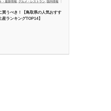
ト・最新情報
,
グルメ・レストラン
,
国内情報
に買うべき！【鳥取県の人気おすす
土産ランキングTOP14】