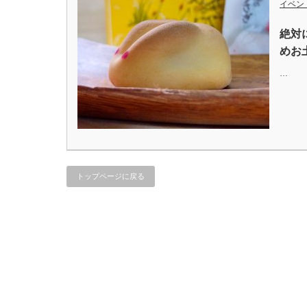
イベン
絶対
めお
…
トップページに戻る