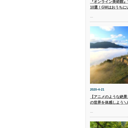
『オンライン美術館』
10選！GWはおうち
…
2020-4-21
【アニメのような絶景
の世界を体感しよう＼(^
…