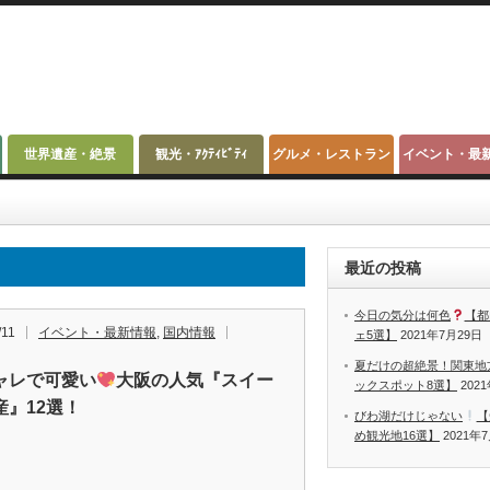
世界遺産・絶景
観光・ｱｸﾃｨﾋﾞﾃｨ
グルメ・レストラン
イベント・最
最近の投稿
今日の気分は何色
【都
/11
イベント・最新情報
,
国内情報
ェ5選】
2021年7月29日
夏だけの超絶景！関東地
ャレで可愛い
大阪の人気『スイー
ックスポット8選】
202
産』12選！
びわ湖だけじゃない
【
め観光地16選】
2021年