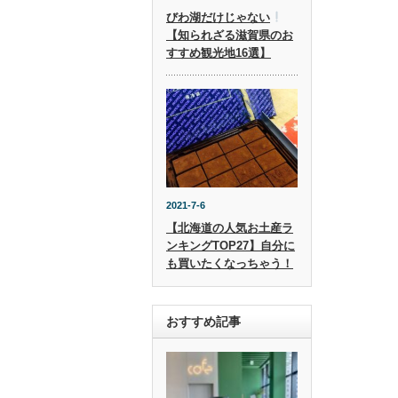
びわ湖だけじゃない
【知られざる滋賀県のお
すすめ観光地16選】
2021-7-6
【北海道の人気お土産ラ
ンキングTOP27】自分に
も買いたくなっちゃう！
おすすめ記事