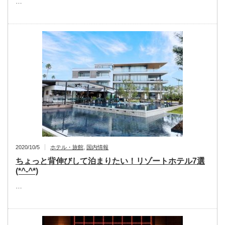
…
2020/10/5
ホテル・旅館
,
国内情報
ちょっと背伸びして泊まりたい！リゾートホテル7選
(*^-^*)
…