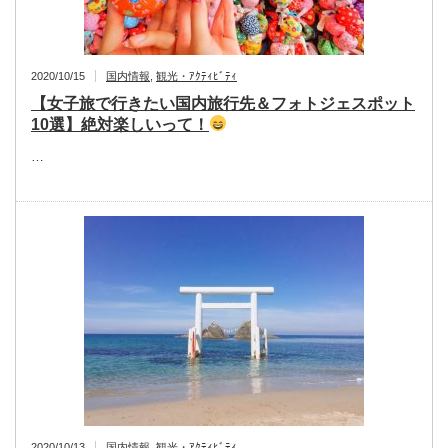
2020/10/15
国内情報
,
観光・ｱｸﾃｨﾋﾞﾃｨ
【女子旅で行きたい国内旅行先＆フォトジェスポット
10選】絶対楽しいって！
…
2020/10/13
国内情報
,
観光・ｱｸﾃｨﾋﾞﾃｨ