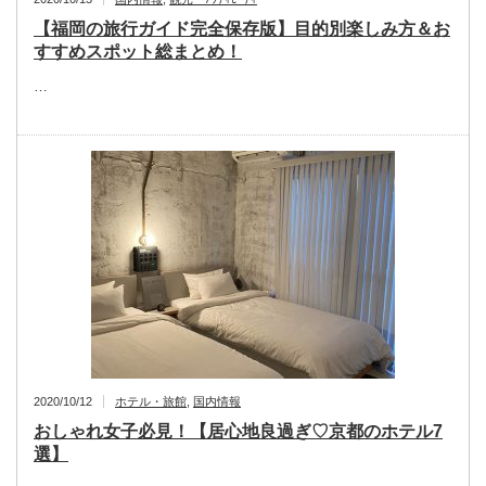
【福岡の旅行ガイド完全保存版】目的別楽しみ方＆お
すすめスポット総まとめ！
…
2020/10/12
ホテル・旅館
,
国内情報
おしゃれ女子必見！【居心地良過ぎ♡京都のホテル7
選】