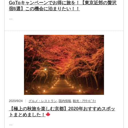
GoToキャンペーンでお得に旅を！【東京近郊の贅沢
宿6選】この機会に泊まりたい！！
…
2020/9/24
グルメ・レストラン
,
国内情報
,
観光・ｱｸﾃｨﾋﾞﾃｨ
【極上の秋旅を楽しむ京都】2020年おすすめスポッ
トまとめました！
…