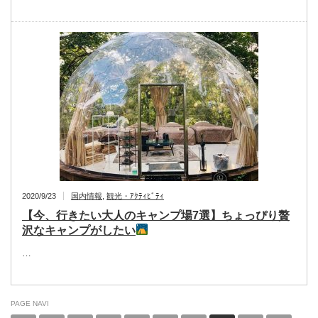
2020/9/23
国内情報
,
観光・ｱｸﾃｨﾋﾞﾃｨ
【今、行きたい大人のキャンプ場7選】ちょっぴり贅
沢なキャンプがしたい
…
PAGE NAVI