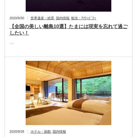
2020/9/30
世界遺産・絶景
,
国内情報
,
観光・ｱｸﾃｨﾋﾞﾃｨ
【全国の美しい離島10選】たまには現実を忘れて過ご
したい！
…
2020/9/28
ホテル・旅館
,
国内情報