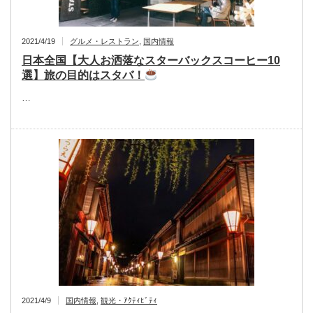
2021/4/19
グルメ・レストラン
,
国内情報
日本全国【大人お洒落なスターバックスコーヒー10
選】旅の目的はスタバ！
…
2021/4/9
国内情報
,
観光・ｱｸﾃｨﾋﾞﾃｨ