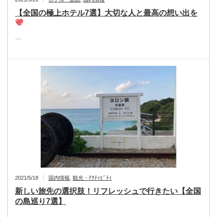
【全国の極上ホテル7選】大切な人と最高の想い出を
…
2021/5/18
国内情報
,
観光・ｱｸﾃｨﾋﾞﾃｨ
新しい旅先の選択肢！リフレッシュで行きたい【全国
の島巡り7選】
…