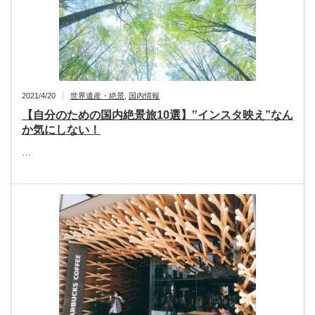
2021/4/20
世界遺産・絶景
,
国内情報
【自分のための国内絶景旅10選】‟インスタ映え”なん
か気にしない！
…