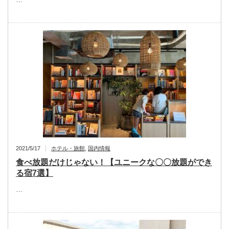
2021/5/17
ホテル・旅館
,
国内情報
食べ放題だけじゃない！【ユニークな〇〇放題ができ
る宿7選】
…