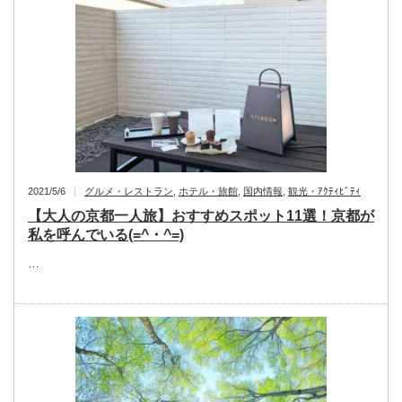
2021/5/6
グルメ・レストラン
,
ホテル・旅館
,
国内情報
,
観光・ｱｸﾃｨﾋﾞﾃｨ
【大人の京都一人旅】おすすめスポット11選！京都が
私を呼んでいる(=^・^=)
…