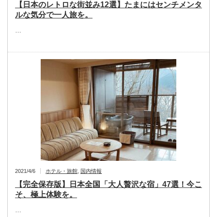
【日本のレトロな街並み12選】たまにはセンチメンタ
ルな気分で一人旅を。
…
2021/4/6
ホテル・旅館
,
国内情報
【完全保存版】日本全国「大人贅沢な宿」47選！今こ
そ、極上体験を。
…