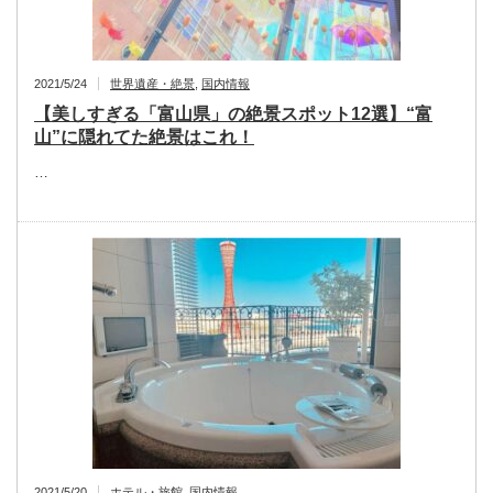
2021/5/24
世界遺産・絶景
,
国内情報
【美しすぎる「富山県」の絶景スポット12選】“富
山”に隠れてた絶景はこれ！
…
2021/5/20
ホテル・旅館
,
国内情報