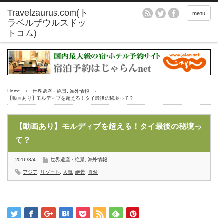
menu
Home
世界遺産・絶景
,
海外情報
【動画あり】モルディブを超える！タイ最後の秘境って？
【動画あり】モルディブを超える！タイ最後の秘境っ
て？
2016/3/4
世界遺産・絶景
,
海外情報
アジア
,
リゾート
,
人気
,
絶景
,
自然