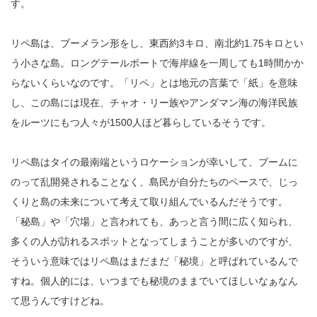
す。
リペ島は、ブーメラン形をし、東西約3キロ、南北約1.75キロとい
う小さな島。ロングテールボートで海岸線を一周しても1時間かか
らないくらいなのです。「リペ」とは地元の言葉で「紙」を意味
し、この島には現在、チャオ・リー族やアンダマン海の海洋民族
をルーツにもつ人々が1500人ほど暮らしているそうです。
リペ島はタイの最南端というロケーションが幸いして、ブームに
のって乱開発されることなく、島民が自分たちのペースで、じっ
くりと島の未来について考えて取り組んでいるんだそうです。
「秘島」や「穴場」と言われても、あっと言う間に広く知られ、
多くの人が訪れるスポットとなってしまうことが多いのですが、
そういう意味ではリペ島はまだまだ「秘境」と呼ばれているんで
すね。個人的には、いつまでも秘境のままでいてほしいなぁなん
て思うんですけどね。