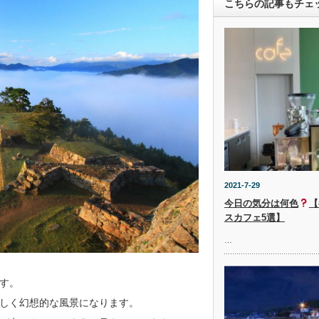
こちらの記事もチェ
2021-7-29
今日の気分は何色
【
スカフェ5選】
…
す。
しく幻想的な風景になります。