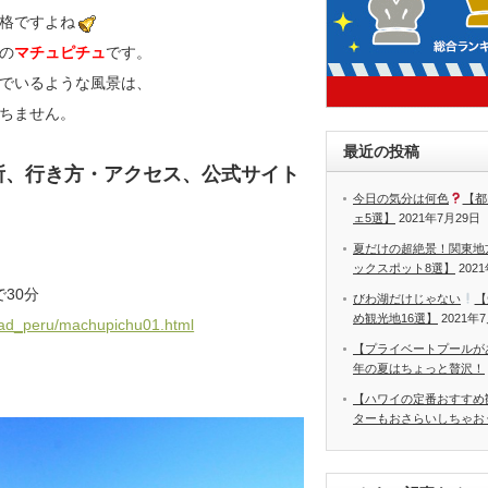
格ですよね
の
マチュピチュ
です。
でいるような風景は、
ちません。
最近の投稿
 の住所、行き方・アクセス、公式サイト
今日の気分は何色
【都
ェ5選】
2021年7月29日
夏だけの超絶景！関東地
ックスポット8選】
202
で30分
びわ湖だけじゃない
【
め観光地16選】
2021年
dad_peru/machupichu01.html
【プライベートプールが
年の夏はちょっと贅沢！
【ハワイの定番おすすめ
ターもおさらいしちゃお