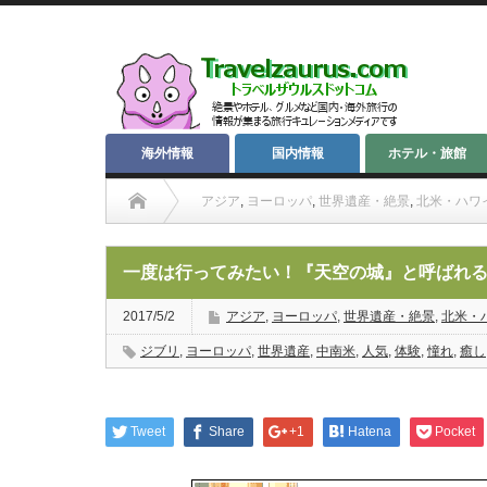
海外情報
国内情報
ホテル・旅館
アジア
,
ヨーロッパ
,
世界遺産・絶景
,
北米・ハワ
一度は行ってみたい！『天空の城』と呼ばれ
2017/5/2
アジア
,
ヨーロッパ
,
世界遺産・絶景
,
北米・
ジブリ
,
ヨーロッパ
,
世界遺産
,
中南米
,
人気
,
体験
,
憧れ
,
癒し
Tweet
Share
+1
Hatena
Pocket