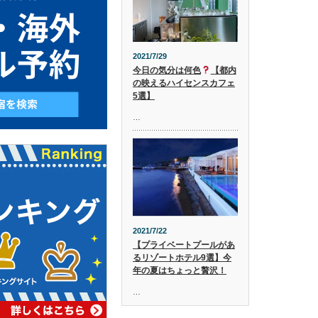
2021/7/29
今日の気分は何色
【都内
の映えるハイセンスカフェ
5選】
…
2021/7/22
【プライベートプールがあ
るリゾートホテル9選】今
年の夏はちょっと贅沢！
…