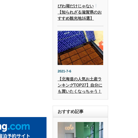
びわ湖だけじゃない
【知られざる滋賀県のお
すすめ観光地16選】
2021-7-6
【北海道の人気お土産ラ
ンキングTOP27】自分に
も買いたくなっちゃう！
おすすめ記事