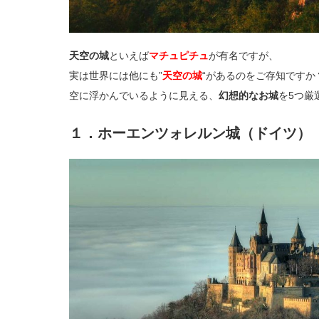
天空の城
といえば
マチュピチュ
が有名ですが、
実は世界には他にも”
天空の城
“があるのをご存知ですか
空に浮かんでいるように見える、
幻想的なお城
を5つ厳
１．ホーエンツォレルン城（ドイツ）