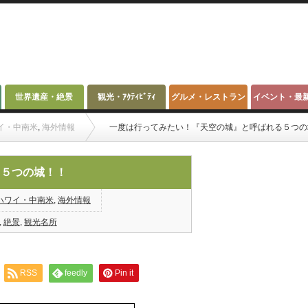
世界遺産・絶景
観光・ｱｸﾃｨﾋﾞﾃｨ
グルメ・レストラン
イベント・最
イ・中南米
,
海外情報
一度は行ってみたい！『天空の城』と呼ばれる５つの
る５つの城！！
ハワイ・中南米
,
海外情報
,
絶景
,
観光名所
RSS
feedly
Pin it