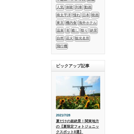
人気
体験
列車
動画
南太平洋
憧れ
日本
映画
東京
機内食
海外ホテル
温泉
滝
癒し
祭り
絶景
自然
花火
観光名所
飛行機
ピックアップ記事
2021/7/28
夏だけの超絶景！関東地方
の【夏限定フォトジェニッ
クスポット8選】