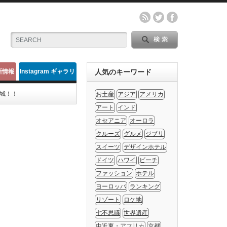
新情報
Instagram ギャラリ
人気のキーワード
ー
城！！
お土産
アジア
アメリカ
アート
インド
オセアニア
オーロラ
クルーズ
グルメ
ジブリ
スイーツ
デザインホテル
ドイツ
ハワイ
ビーチ
ファッション
ホテル
ヨーロッパ
ランキング
リゾート
ロケ地
七不思議
世界遺産
中近東・アフリカ
京都