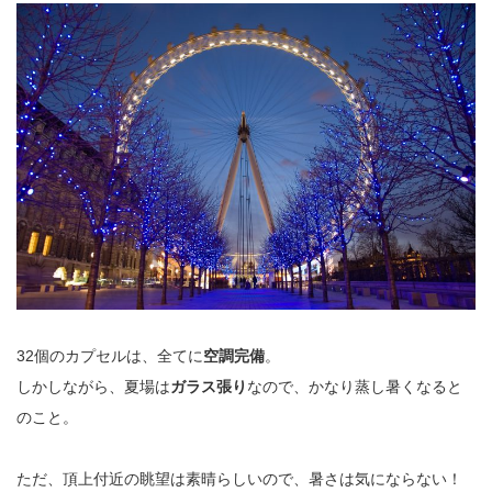
32個のカプセルは、全てに
空調完備
。
しかしながら、夏場は
ガラス張り
なので、かなり蒸し暑くなると
のこと。
ただ、頂上付近の眺望は素晴らしいので、暑さは気にならない！