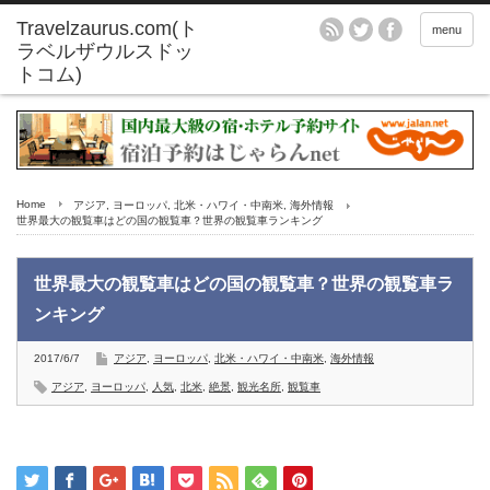
menu
Home
アジア
,
ヨーロッパ
,
北米・ハワイ・中南米
,
海外情報
世界最大の観覧車はどの国の観覧車？世界の観覧車ランキング
世界最大の観覧車はどの国の観覧車？世界の観覧車ラ
ンキング
2017/6/7
アジア
,
ヨーロッパ
,
北米・ハワイ・中南米
,
海外情報
アジア
,
ヨーロッパ
,
人気
,
北米
,
絶景
,
観光名所
,
観覧車