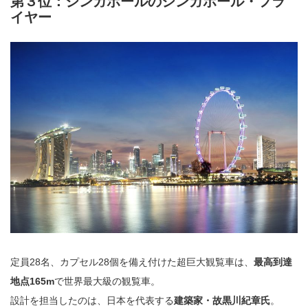
第３位：シンガポールのシンガポール・フラ
イヤー
定員28名、カプセル28個を備え付けた超巨大観覧車は、
最高到達
地点165m
で世界最大級の観覧車。
設計を担当したのは、日本を代表する
建築家・故黒川紀章氏
。