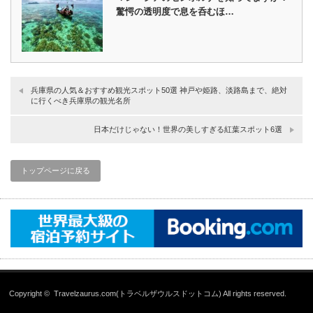
驚愕の透明度で息を呑むほ…
兵庫県の人気＆おすすめ観光スポット50選 神戸や姫路、淡路島まで、絶対
に行くべき兵庫県の観光名所
日本だけじゃない！世界の美しすぎる紅葉スポット6選
トップページに戻る
Copyright ©
Travelzaurus.com(トラベルザウルスドットコム)
All rights reserved.