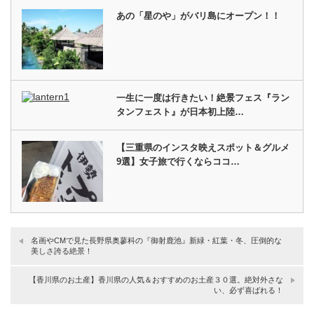
あの「星のや」がバリ島にオープン！！
一生に一度は行きたい！絶景フェス『ラン
タンフェスト』が日本初上陸…
【三重県のインスタ映えスポット＆グルメ
9選】女子旅で行くならココ…
名画やCMで見た長野県奥蓼科の『御射鹿池』新緑・紅葉・冬、圧倒的な
美しさ誇る絶景！
【香川県のお土産】香川県の人気＆おすすめのお土産３０選。絶対外さな
い、必ず喜ばれる！