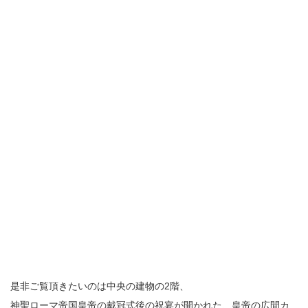
是非ご覧頂きたいのは中央の建物の2階、
神聖ローマ帝国皇帝の戴冠式後の祝宴が開かれた、皇帝の広間カ