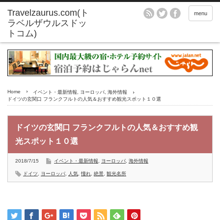
menu
Home
イベント・最新情報
,
ヨーロッパ
,
海外情報
ドイツの玄関口 フランクフルトの人気＆おすすめ観光スポット１０選
ドイツの玄関口 フランクフルトの人気＆おすすめ観
光スポット１０選
2018/7/15
イベント・最新情報
,
ヨーロッパ
,
海外情報
ドイツ
,
ヨーロッパ
,
人気
,
憧れ
,
絶景
,
観光名所