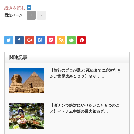
続きを読む
固定ページ:
1
2
関連記事
【旅行のプロが選ぶ 死ぬまでに絶対行き
たい世界遺産１００】８６．…
【ダナンで絶対にやりたいこと５つのこ
と】ベトナム中部の最大都市ダ…