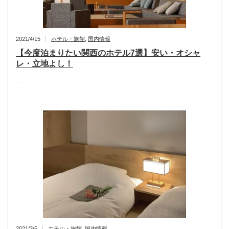
2021/4/15
ホテル・旅館
,
国内情報
【今度泊まりたい関西のホテル7選】安い・オシャ
レ・立地よし！
…
2021/3/5
ホテル・旅館
,
国内情報