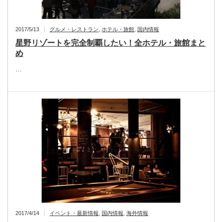
2017/5/13
グルメ・レストラン
,
ホテル・旅館
,
国内情報
星野リゾートを完全制覇したい！全ホテル・旅館まと
め
…
2017/4/14
イベント・最新情報
,
国内情報
,
海外情報