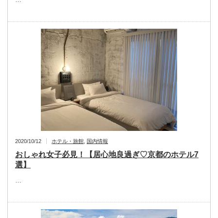
2020/10/12
ホテル・旅館
,
国内情報
おしゃれ女子必見！【居心地良過ぎ♡京都のホテル7
選】
…