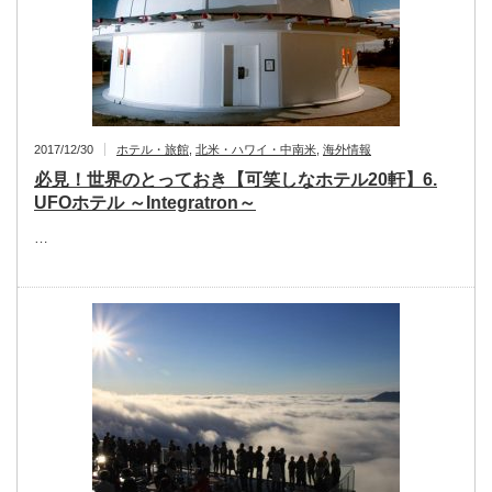
2017/12/30
ホテル・旅館
,
北米・ハワイ・中南米
,
海外情報
必見！世界のとっておき【可笑しなホテル20軒】6.
UFOホテル ～Integratron～
…