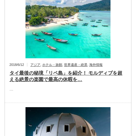
2018/6/12
アジア
,
ホテル・旅館
,
世界遺産・絶景
,
海外情報
タイ最後の秘境「リペ島」を紹介！ モルディブを超
える絶景の楽園で最高の休暇を…
…