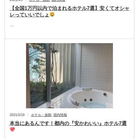
【全国1万円以内で泊まれるホテル7選】安くてオシャ
レっていいでしょ
…
2021/2/19
ホテル・旅館
,
国内情報
本当にあるんです！都内の『安かわいい』ホテル7選
…