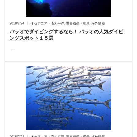
2018/7/24
オセアニア・南太平洋
,
世界遺産・絶景
,
海外情報
パラオでダイビングするなら！ パラオの人気ダイビ
ングスポット１５選
…
2018/7/22
オセアニア・南太平洋
,
世界遺産・絶景
,
海外情報