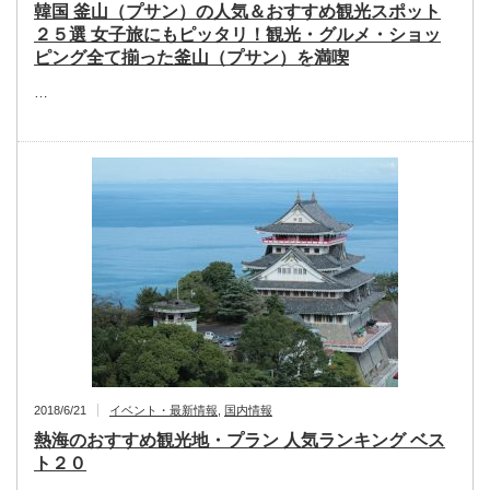
韓国 釜山（プサン）の人気＆おすすめ観光スポット
２５選 女子旅にもピッタリ！観光・グルメ・ショッ
ピング全て揃った釜山（プサン）を満喫
…
2018/6/21
イベント・最新情報
,
国内情報
熱海のおすすめ観光地・プラン 人気ランキング ベス
ト２０