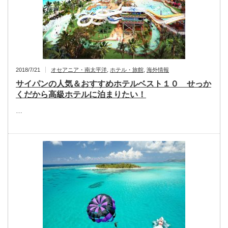
2018/7/21
オセアニア・南太平洋
,
ホテル・旅館
,
海外情報
サイパンの人気＆おすすめホテルベスト１０ せっか
くだから高級ホテルに泊まりたい！
…