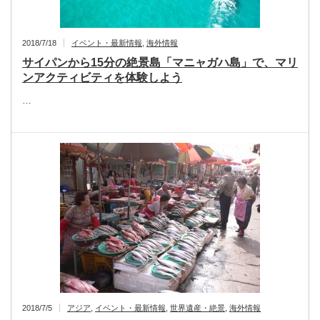
2018/7/18
イベント・最新情報
,
海外情報
サイパンから15分の絶景島「マニャガハ島」で、マリ
ンアクティビティを体験しよう
…
2018/7/5
アジア
,
イベント・最新情報
,
世界遺産・絶景
,
海外情報