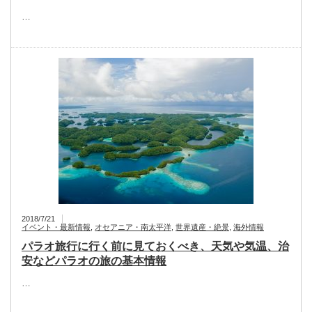
…
2018/7/21
イベント・最新情報
,
オセアニア・南太平洋
,
世界遺産・絶景
,
海外情報
パラオ旅行に行く前に見ておくべき、天気や気温、治
安などパラオの旅の基本情報
…