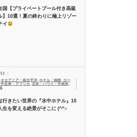
全国【プライベートプール付き高級
ル】10選！夏の終わりに極上リゾー
テイ
/13
,
オセアニア・南太平洋
,
ホテル・旅館
,
ヨー
,
中近東・アフリカ
,
北米・ハワイ・中南米
,
報
は行きたい世界の『水中ホテル』10
人生を変える絶景がそこに (^^♪