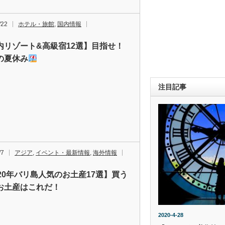
/22
ホテル・旅館
,
国内情報
内リゾート&高級宿12選】目指せ！
の夏休み
注目記事
/7
アジア
,
イベント・最新情報
,
海外情報
020年バリ島人気のお土産17選】買う
お土産はこれだ！
2020-4-28