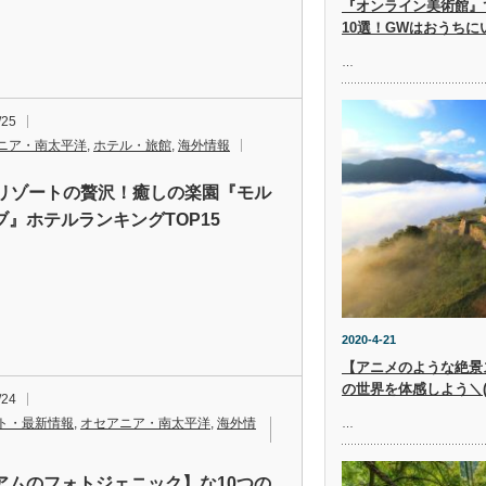
『オンライン美術館』
10選！GWはおうち
…
/25
ニア・南太平洋
,
ホテル・旅館
,
海外情報
1リゾートの贅沢！癒しの楽園『モル
ブ』ホテルランキングTOP15
2020-4-21
【アニメのような絶景
の世界を体感しよう＼(^
/24
ト・最新情報
,
オセアニア・南太平洋
,
海外情
…
アムのフォトジェニック】な10つの