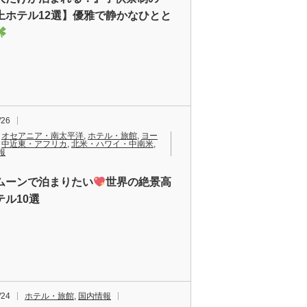
上ホテル12選】優雅で静かなひとと
/26
,
オセアニア・南太平洋
,
ホテル・旅館
,
ヨー
,
中近東・アフリカ
,
北米・ハワイ・中南米
,
報
ムーンで泊まりたい
世界の絶景高
テル10選
/24
ホテル・旅館
,
国内情報