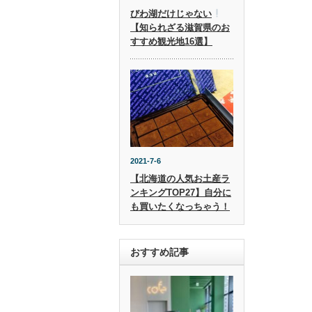
びわ湖だけじゃない
【知られざる滋賀県のお
すすめ観光地16選】
2021-7-6
【北海道の人気お土産ラ
ンキングTOP27】自分に
も買いたくなっちゃう！
おすすめ記事