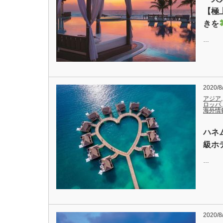
【極
きを
…
2020/8
アジア
ロッパ
海外情
ハネ
級ホ
…
2020/8