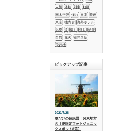
人気
体験
列車
動画
南太平洋
憧れ
日本
映画
東京
機内食
海外ホテル
温泉
滝
癒し
祭り
絶景
自然
花火
観光名所
飛行機
ピックアップ記事
2021/7/28
夏だけの超絶景！関東地方
の【夏限定フォトジェニッ
クスポット8選】