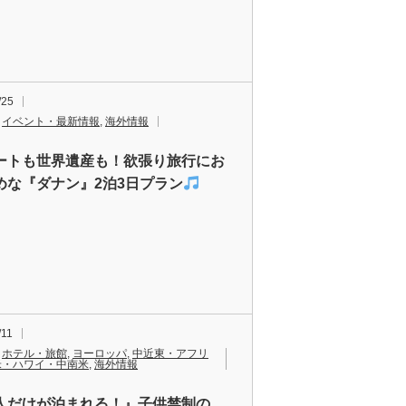
/25
,
イベント・最新情報
,
海外情報
ートも世界遺産も！欲張り旅行にお
めな『ダナン』2泊3日プラン
/11
,
ホテル・旅館
,
ヨーロッパ
,
中近東・アフリ
米・ハワイ・中南米
,
海外情報
人だけが泊まれる！』子供禁制の