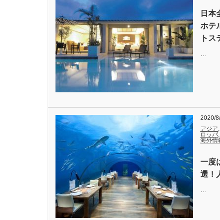
日本
ホテ
トス
…
2020/8
アジア
ロッパ
海外情
一度
選！
…