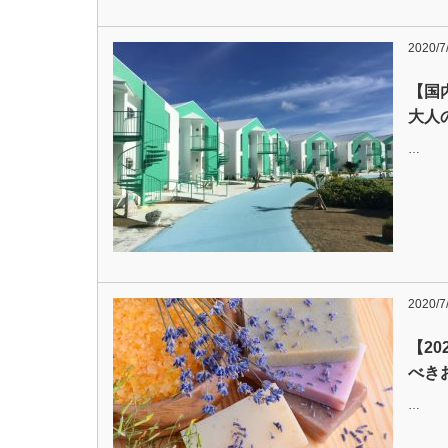
2020/7
【国
大人
…
2020/7
【2
べき
…