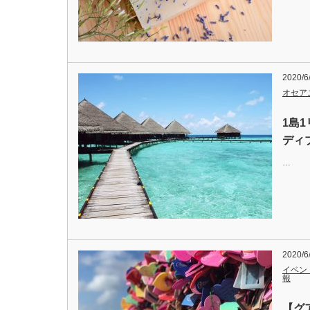
2020/6
オセア
1島
ディ
…
2020/6
イベン
報
【グ