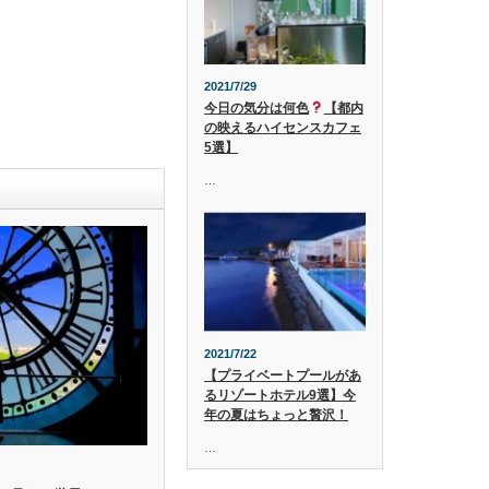
2021/7/29
今日の気分は何色
【都内
の映えるハイセンスカフェ
5選】
…
2021/7/22
【プライベートプールがあ
るリゾートホテル9選】今
年の夏はちょっと贅沢！
…