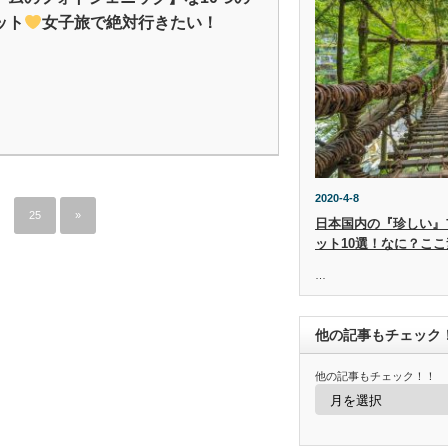
ット
女子旅で絶対行きたい！
2020-4-8
25
»
日本国内の『珍しい』
ット10選！なに？ここ
…
他の記事もチェック
他の記事もチェック！！