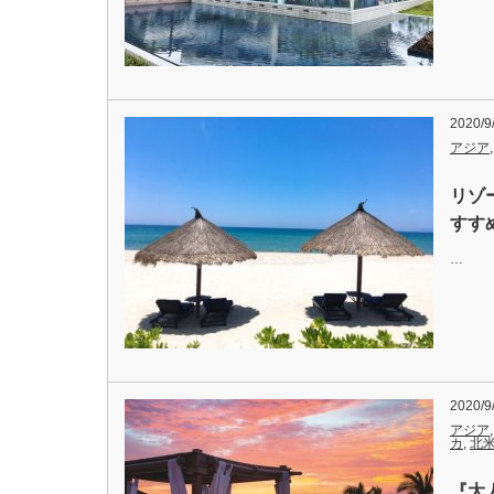
2020/9
アジア
リゾ
すす
…
2020/9
アジア
カ
,
北
『大