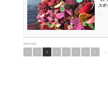
スポ
…
PAGE NAVI
«
1
2
3
4
5
6
7
…