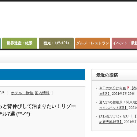
世界遺産・絶景
観光・ｱｸﾃｨﾋﾞﾃｨ
グルメ・レストラン
イベント・最
最近の投稿
今日の気分は何色
【都
0/5
ホテル・旅館
,
国内情報
ェ5選】
2021年7月29日
夏だけの超絶景！関東地
っと背伸びして泊まりたい！リゾー
ックスポット8選】
202
7選 (*^-^*)
びわ湖だけじゃない
【
め観光地16選】
2021年