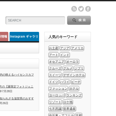
新情報
Instagram ギャラリ
人気のキーワード
ー
お土産
アジア
アメリカ
アート
インド
オセアニア
オーロラ
クルーズ
グルメ
ジブリ
内の映えるハイセンスカフ
スイーツ
デザインホテル
ドイツ
ハワイ
ビーチ
方の【夏限定フォトジェニ
ファッション
ホテル
1年7月28日
ヨーロッパ
ランキング
知られざる滋賀県のおすす
リゾート
ロケ地
7月26日
七不思議
世界遺産
中近東・アフリカ
京都