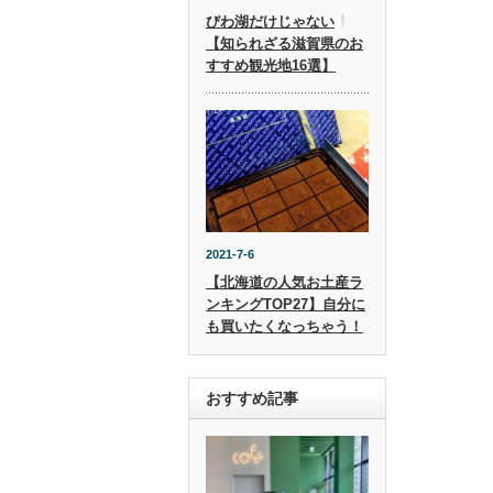
びわ湖だけじゃない
【知られざる滋賀県のお
すすめ観光地16選】
2021-7-6
【北海道の人気お土産ラ
ンキングTOP27】自分に
も買いたくなっちゃう！
おすすめ記事