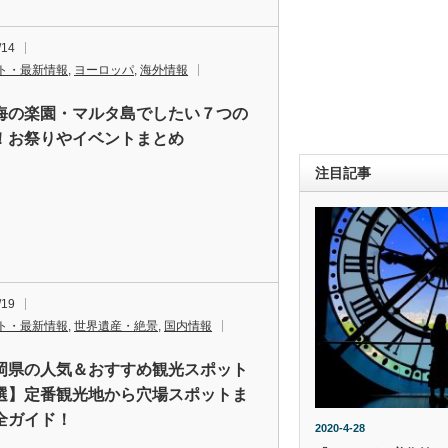
/14
ト・最新情報
,
ヨーロッパ
,
海外情報
海の楽園・マルタ島でしたい７つの
！お祭りやイベントまとめ
注目記事
/19
ト・最新情報
,
世界遺産・絶景
,
国内情報
岡県の人気＆おすすめ観光スポット
選】定番観光地から穴場スポットま
全ガイド！
2020-4-28