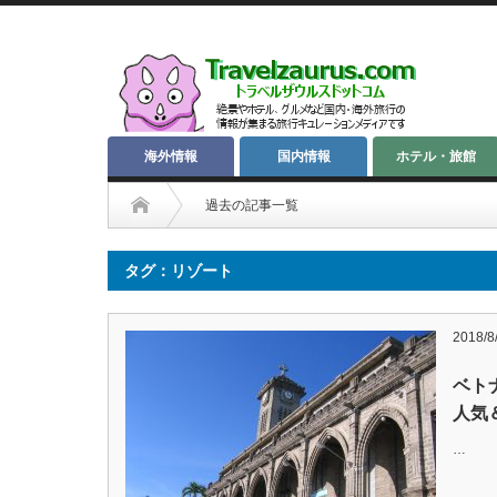
海外情報
国内情報
ホテル・旅館
過去の記事一覧
タグ：リゾート
2018/8
ベト
人気
…