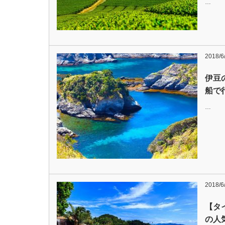
…
2018/6
伊豆
船で
…
2018/6
【タ
の人