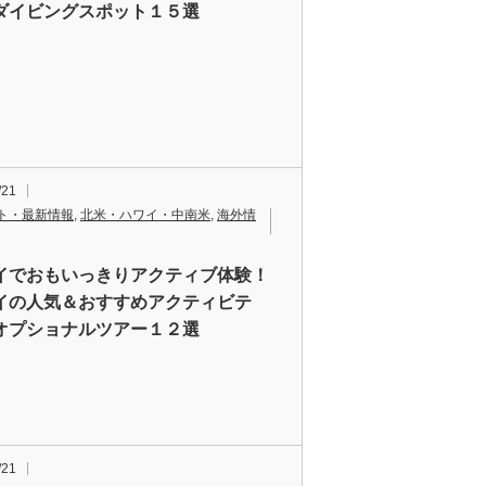
ダイビングスポット１５選
/21
ト・最新情報
,
北米・ハワイ・中南米
,
海外情
イでおもいっきりアクティブ体験！
イの人気＆おすすめアクティビテ
オプショナルツアー１２選
/21