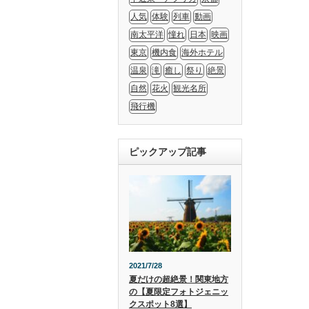
人気
体験
列車
動画
南太平洋
憧れ
日本
映画
東京
機内食
海外ホテル
温泉
滝
癒し
祭り
絶景
自然
花火
観光名所
飛行機
ピックアップ記事
2021/7/28
夏だけの超絶景！関東地方
の【夏限定フォトジェニッ
クスポット8選】