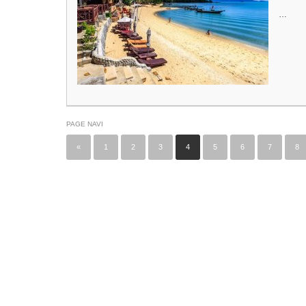
…
PAGE NAVI
«
1
2
3
4
5
6
7
8