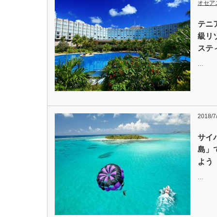
オセア
テニ
級リ
ステ
…
2018/7
サイ
島」
よう
…