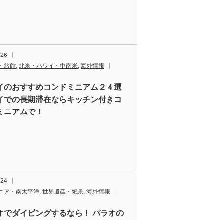
/26
・旅館
,
北米・ハワイ・中南米
,
海外情報
イのおすすめコンドミニアム２４選
イでの長期滞在ならキッチン付きコ
ミニアムで！
/24
ニア・南太平洋
,
世界遺産・絶景
,
海外情報
オでダイビングするなら！ パラオの