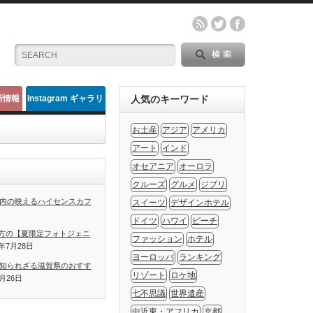
新情報
Instagram ギャラリ
人気のキーワード
ー
お土産
アジア
アメリカ
アート
インド
オセアニア
オーロラ
クルーズ
グルメ
ジブリ
内の映えるハイセンスカフ
スイーツ
デザインホテル
ドイツ
ハワイ
ビーチ
方の【夏限定フォトジェニ
ファッション
ホテル
1年7月28日
ヨーロッパ
ランキング
知られざる滋賀県のおすす
リゾート
ロケ地
7月26日
七不思議
世界遺産
中近東・アフリカ
京都