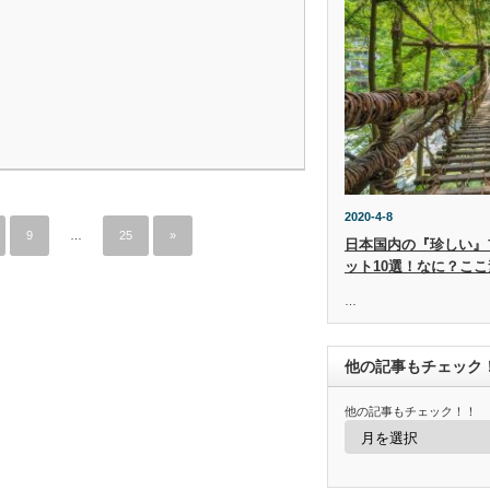
2020-4-8
9
…
25
»
日本国内の『珍しい』
ット10選！なに？ここ
…
他の記事もチェック
他の記事もチェック！！