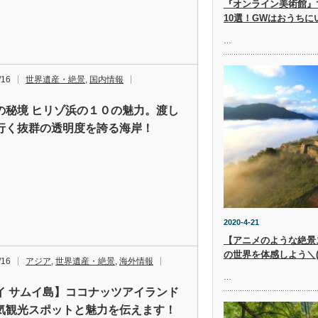
『オンライン美術館』
10選！GWはおうち
…
/16
世界遺産・絶景
,
国内情報
の秘境 ​ヒリゾ浜の１０の魅力。渡し
行く抜群の透明度を誇る海岸！
2020-4-21
【アニメのような絶景
の世界を体感しよう＼(^
/16
アジア
,
世界遺産・絶景
,
海外情報
…
イ サムイ島】ココナッツアイランド
気観光スポットと魅力を伝えます！