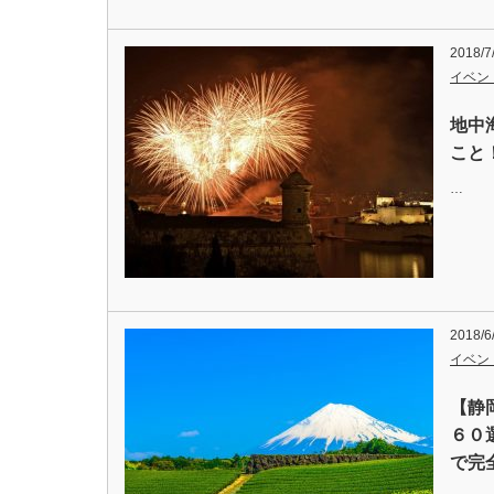
2018/7
イベン
地中
こと
…
2018/6
イベン
【静
６０
で完