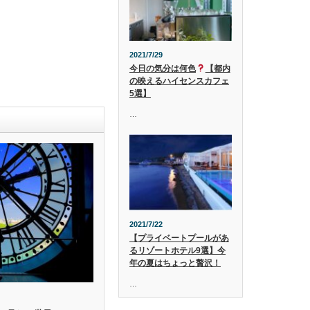
2021/7/29
今日の気分は何色
【都内
の映えるハイセンスカフェ
5選】
…
2021/7/22
【プライベートプールがあ
るリゾートホテル9選】今
年の夏はちょっと贅沢！
…