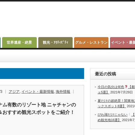
世界遺産・絶景
観光・ｱｸﾃｨﾋﾞﾃｨ
グルメ・レストラン
イベント・最
最近の投稿
今日の気分は何色
【都
/3
アジア
,
イベント・最新情報
,
海外情報
ェ5選】
2021年7月29日
夏だけの超絶景！関東地
ナム有数のリゾート地 ニャチャンの
ックスポット8選】
202
＆おすすめ観光スポットをご紹介！
びわ湖だけじゃない
【
め観光地16選】
2021年