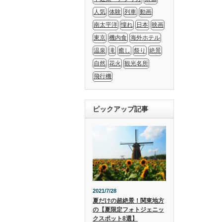
人気
体験
列車
動画
南太平洋
憧れ
日本
映画
東京
機内食
海外ホテル
温泉
滝
癒し
祭り
絶景
自然
花火
観光名所
飛行機
ピックアップ記事
2021/7/28
夏だけの超絶景！関東地方
の【夏限定フォトジェニッ
クスポット8選】