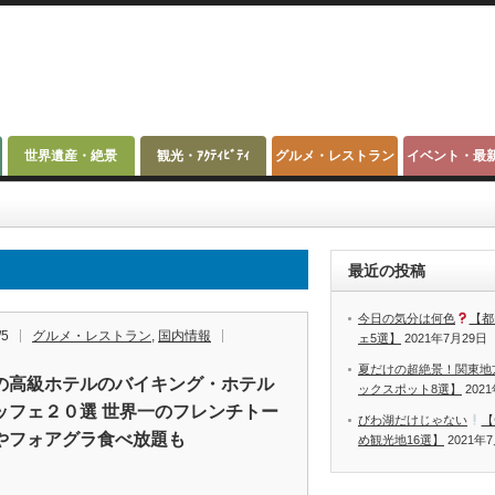
世界遺産・絶景
観光・ｱｸﾃｨﾋﾞﾃｨ
グルメ・レストラン
イベント・最
最近の投稿
今日の気分は何色
【都
/5
グルメ・レストラン
,
国内情報
ェ5選】
2021年7月29日
夏だけの超絶景！関東地
の高級ホテルのバイキング・ホテル
ックスポット8選】
202
ッフェ２０選 世界一のフレンチトー
びわ湖だけじゃない
【
やフォアグラ食べ放題も
め観光地16選】
2021年