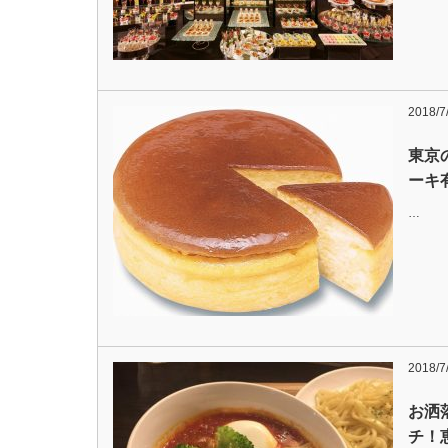
2018/7
東京
ーキ
…
2018/7
お洒
チ！