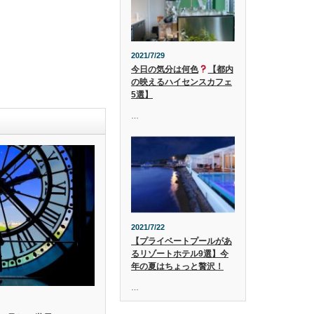
2021/7/29
今日の気分は何色
【都内
の映えるハイセンスカフェ
5選】
…
2021/7/22
【プライベートプールがあ
るリゾートホテル9選】今
年の夏はちょっと贅沢！
…