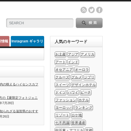
新情報
Instagram ギャラリ
人気のキーワード
ー
お土産
アジア
アメリカ
アート
インド
オセアニア
オーロラ
クルーズ
グルメ
ジブリ
内の映えるハイセンスカフ
スイーツ
デザインホテル
ドイツ
ハワイ
ビーチ
方の【夏限定フォトジェニ
ファッション
ホテル
1年7月28日
ヨーロッパ
ランキング
知られざる滋賀県のおすす
リゾート
ロケ地
7月26日
七不思議
世界遺産
中近東・アフリカ
京都