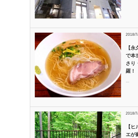
2018/7
【永
で本
さり
羅！
…
2018/7
【ヒ
エが