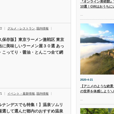
『オンライン美術館』
10選！GWはおうち
…
/2
グルメ・レストラン
,
国内情報
久保存版】東京ラーメン激戦区 東京
当に美味しいラーメン屋３０選 あっ
・こってり・醤油・とんこつ全て網
2020-4-21
【アニメのような絶景
の世界を体感しよう＼(^
/1
イベント・最新情報
,
国内情報
…
ルナンデスでも特集！】温泉ソムリ
厳選して選んだ都内のおすすめ温泉