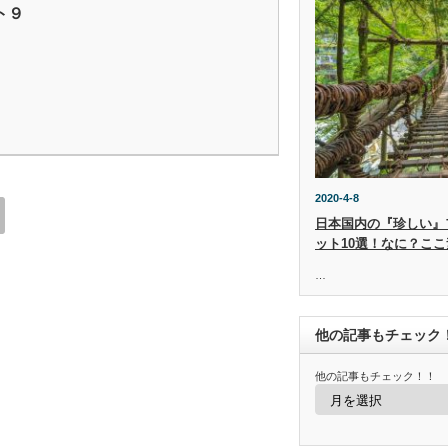
ト９
2020-4-8
日本国内の『珍しい』
ット10選！なに？ここ
…
他の記事もチェック
他の記事もチェック！！