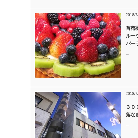
2018/7
首都
ルー
パー
…
2018/7
３０
落な
…