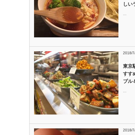
しい
…
2018/7
東京
すす
ブル
…
2018/7