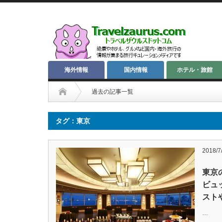
海外情報
国内情報
ホテル・旅館
過去の記事一覧
タグ：東京
2018/7
東京
ビュ
スト
…