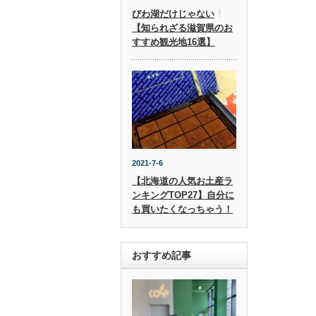
びわ湖だけじゃない
【知られざる滋賀県のお
すすめ観光地16選】
2021-7-6
【北海道の人気お土産ラ
ンキングTOP27】自分に
も買いたくなっちゃう！
おすすめ記事