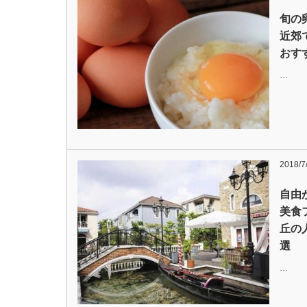
旬の
近郊
おす
…
2018/7
自由
美食
丘の
選
…