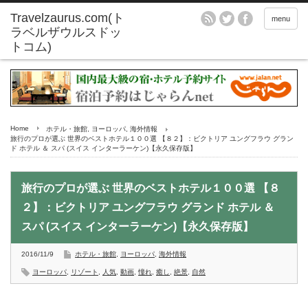
menu
Home
ホテル・旅館
,
ヨーロッパ
,
海外情報
旅行のプロが選ぶ 世界のベストホテル１００選 【８２】：ビクトリア ユングフラウ グラン
ド ホテル ＆ スパ (スイス インターラーケン)【永久保存版】
旅行のプロが選ぶ 世界のベストホテル１００選 【８
２】：ビクトリア ユングフラウ グランド ホテル ＆
スパ (スイス インターラーケン)【永久保存版】
2016/11/9
ホテル・旅館
,
ヨーロッパ
,
海外情報
ヨーロッパ
,
リゾート
,
人気
,
動画
,
憧れ
,
癒し
,
絶景
,
自然