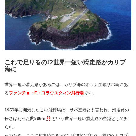
これで足りるの!?世界一短い滑走路がカリブ
海に
世界一短い滑走路があるのは、カリブ海のオランダ領サバ島にあ
る
ファンチョ・E・ヨラウスクィン飛行場
です。
1959年に開港したこの飛行場は、サバ空港とも言われ、滑走路の
長さはたった
約396m
という世界一短い滑走路の空港として知
られ、
そのため、ここに離着陸できるのは小型のプロペラ機やヘリコプ