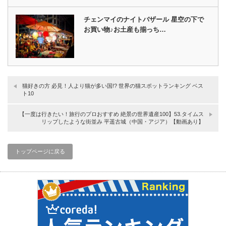
チェンマイのナイトバザール 星空の下で
お買い物♪お土産も揃っち…
猫好きの方 必見！人より猫が多い国!? 世界の猫スポットランキング ベス
ト10
【一度は行きたい！旅行のプロおすすめ 絶景の世界遺産100】53.タイムス
リップしたような街並み 平遥古城（中国・アジア）【動画あり】
トップページに戻る