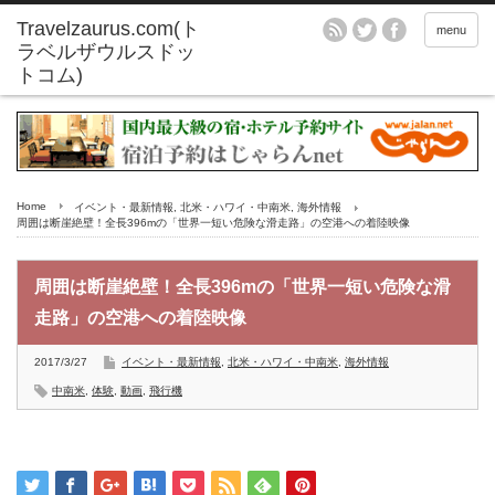
menu
Home
イベント・最新情報
,
北米・ハワイ・中南米
,
海外情報
周囲は断崖絶壁！全長396mの「世界一短い危険な滑走路」の空港への着陸映像
周囲は断崖絶壁！全長396mの「世界一短い危険な滑
走路」の空港への着陸映像
2017/3/27
イベント・最新情報
,
北米・ハワイ・中南米
,
海外情報
中南米
,
体験
,
動画
,
飛行機