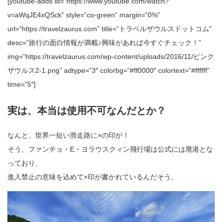
[youtube-adds id=”https://www.youtube.com/watch?
v=aWqJE4xQSck” style=”co-green” margin=”0%”
url=”https://travelzaurus.com” title=”トラベルザウルスドットコム”
desc=”旅行の面白情報が満載♪興味があれば今すぐチェック！”
img=”https://travelzaurus.com/wp-content/uploads/2016/11/ピンク
ザウルス2-1.png” adtype=”3″ colorbg=”#ff0000″ colortext=”#ffffff”
time=”5″]
実は、本当は使用不可なんだとか？
なんと、世界一短い滑走路に×の印が！
そう、ファンチョ・E・ヨラウスクィン飛行場は公式には廃港とな
っており、
進入禁止の意味を込めて×印が書かれているんだそう。