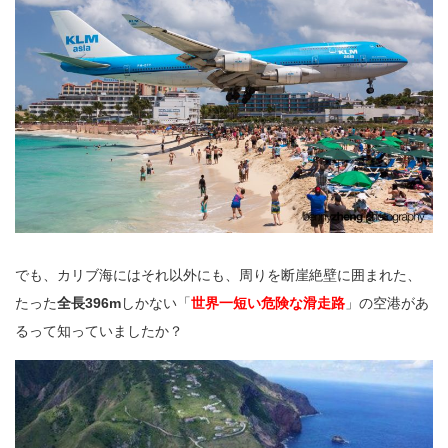
でも、カリブ海にはそれ以外にも、周りを断崖絶壁に囲まれた、
たった
全長396m
しかない「
世界一短い危険な滑走路
」の空港があ
るって知っていましたか？