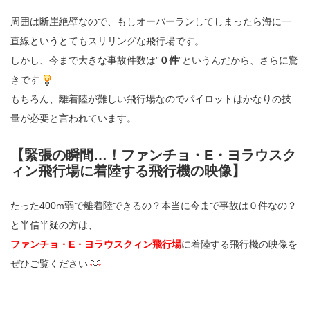
周囲は断崖絶壁なので、もしオーバーランしてしまったら海に一
直線というとてもスリリングな飛行場です。
しかし、今まで大きな事故件数は”
０件
”というんだから、さらに驚
きです
もちろん、離着陸が難しい飛行場なのでパイロットはかなりの技
量が必要と言われています。
【緊張の瞬間…！ファンチョ・E・ヨラウスク
ィン飛行場に着陸する飛行機の映像】
たった400m弱で離着陸できるの？本当に今まで事故は０件なの？
と半信半疑の方は、
ファンチョ・E・ヨラウスクィン飛行場
に着陸する飛行機の映像を
ぜひご覧ください