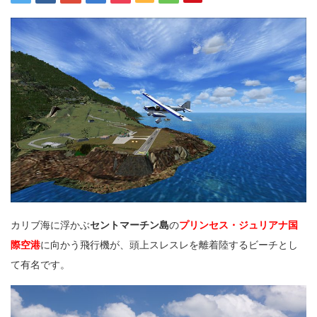
カリブ海に浮かぶ
セントマーチン島
の
プリンセス・ジュリアナ国
際空港
に向かう飛行機が、頭上スレスレを離着陸するビーチとし
て有名です。