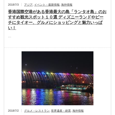
2018/7/3
アジア
,
イベント・最新情報
,
海外情報
香港国際空港がある香港最大の島「ランタオ島」のお
すすめ観光スポット１０選 ディズニーランドやビー
チにタイオー、グルメにショッピングと魅力いっぱ
い！
…
2018/7/2
グルメ・レストラン
,
世界遺産・絶景
,
海外情報