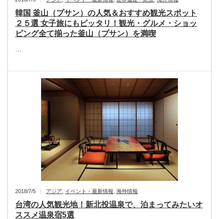
韓国 釜山（プサン）の人気＆おすすめ観光スポット
２５選 女子旅にもピッタリ！観光・グルメ・ショッ
ピング全て揃った釜山（プサン）を満喫
…
2018/7/5
アジア
,
イベント・最新情報
,
海外情報
台湾の人気観光地！新北投温泉で、泊まってみたいオ
ススメ温泉宿5選