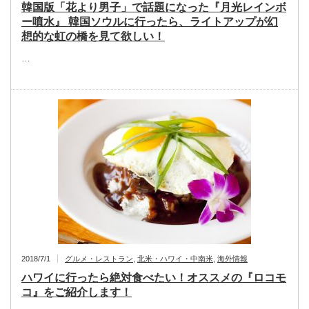
韓国版「花より男子」で話題になった『月光レインボ
ー噴水』 韓国ソウルに行ったら、ライトアップが幻
想的な虹の橋を見て欲しい！
…
2018/7/1
グルメ・レストラン
,
北米・ハワイ・中南米
,
海外情報
ハワイに行ったら絶対食べたい！オススメの『ロコモ
コ』をご紹介します！