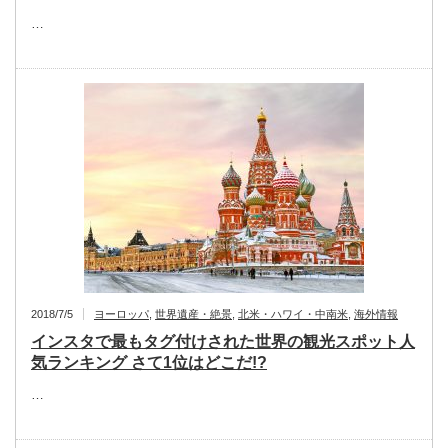
…
2018/7/5
ヨーロッパ
,
世界遺産・絶景
,
北米・ハワイ・中南米
,
海外情報
インスタで最もタグ付けされた世界の観光スポット人
気ランキング さて1位はどこだ!?
…