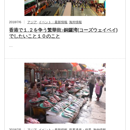
2018/7/6
アジア
,
イベント・最新情報
,
海外情報
香港で１.２を争う繁華街♪銅鑼湾(コーズウェイベイ)
でしたいこと１０のこと
…
2018/7/5
アジア
,
イベント・最新情報
,
世界遺産・絶景
,
海外情報