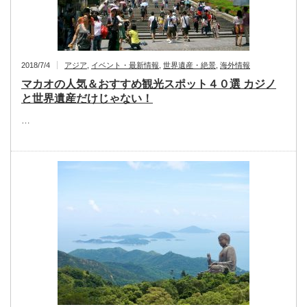
2018/7/4
アジア
,
イベント・最新情報
,
世界遺産・絶景
,
海外情報
マカオの人気＆おすすめ観光スポット４０選 カジノ
と世界遺産だけじゃない！
…