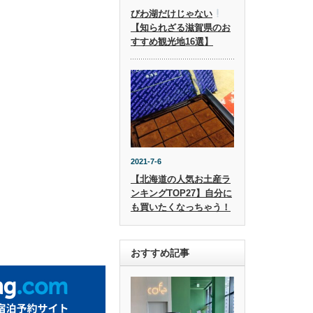
びわ湖だけじゃない
【知られざる滋賀県のお
すすめ観光地16選】
2021-7-6
【北海道の人気お土産ラ
ンキングTOP27】自分に
も買いたくなっちゃう！
おすすめ記事