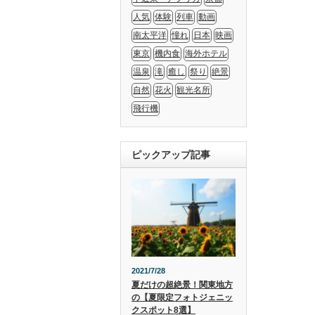
人気
体験
列車
動画
南太平洋
憧れ
日本
映画
東京
機内食
海外ホテル
温泉
滝
癒し
祭り
絶景
自然
花火
観光名所
飛行機
ピックアップ記事
2021/7/28
夏だけの超絶景！関東地方
の【夏限定フォトジェニッ
クスポット8選】