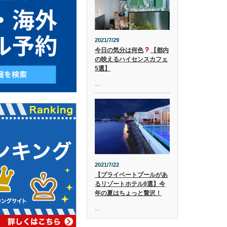
2021/7/29
今日の気分は何色
【都内
の映えるハイセンスカフェ
5選】
…
2021/7/22
【プライベートプールがあ
るリゾートホテル9選】今
年の夏はちょっと贅沢！
…