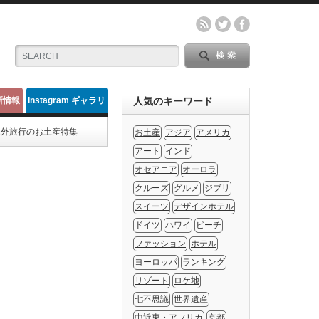
新情報
Instagram ギャラリ
人気のキーワード
ー
海外旅行のお土産特集
お土産
アジア
アメリカ
アート
インド
オセアニア
オーロラ
クルーズ
グルメ
ジブリ
スイーツ
デザインホテル
ドイツ
ハワイ
ビーチ
ファッション
ホテル
ヨーロッパ
ランキング
リゾート
ロケ地
七不思議
世界遺産
中近東・アフリカ
京都