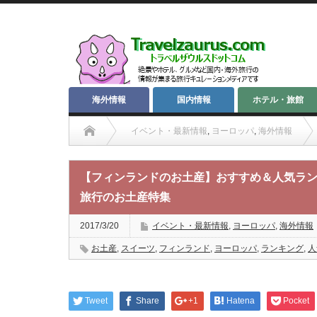
海外情報
国内情報
ホテル・旅館
イベント・最新情報
,
ヨーロッパ
,
海外情報
【フィンランドのお土産】おすすめ＆人気ラン
旅行のお土産特集
2017/3/20
イベント・最新情報
,
ヨーロッパ
,
海外情報
お土産
,
スイーツ
,
フィンランド
,
ヨーロッパ
,
ランキング
,
人
Tweet
Share
+1
Hatena
Pocket