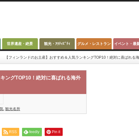
世界遺産・絶景
観光・ｱｸﾃｨﾋﾞﾃｨ
グルメ・レストラン
イベント・最
【フィンランドのお土産】おすすめ＆人気ランキングTOP10！絶対に喜ばれる
キングTOP10！絶対に喜ばれる海外
気
,
観光名所
RSS
feedly
Pin it