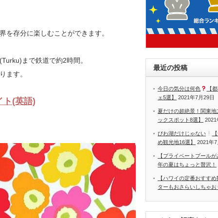
界を存分に楽しむことができます。
urku)まで鉄道で約2時間。
最近の投稿
ります。
今日の気分は何色
【都
ェ5選】
2021年7月29日
イト(英語)
夏だけの超絶景！関東地
ックスポット8選】
202
びわ湖だけじゃない
【
め観光地16選】
2021年
【プライベートプールが
年の夏はちょっと贅沢！
【ハワイの定番おすすめ
ターもおさらいしちゃお