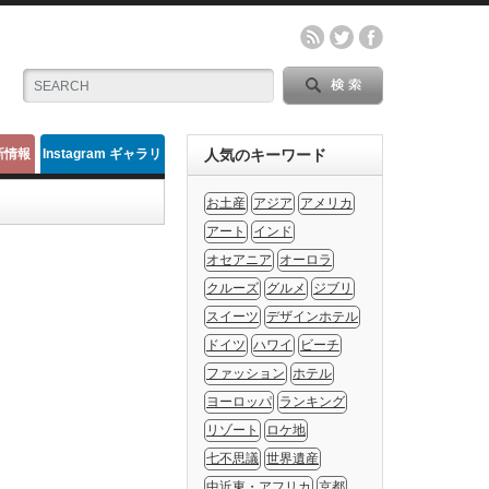
新情報
Instagram ギャラリ
人気のキーワード
ー
お土産
アジア
アメリカ
アート
インド
オセアニア
オーロラ
クルーズ
グルメ
ジブリ
スイーツ
デザインホテル
ドイツ
ハワイ
ビーチ
ファッション
ホテル
ヨーロッパ
ランキング
リゾート
ロケ地
七不思議
世界遺産
中近東・アフリカ
京都