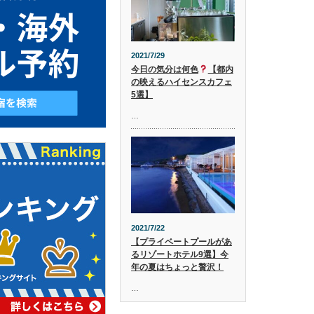
2021/7/29
今日の気分は何色
【都内
の映えるハイセンスカフェ
5選】
…
2021/7/22
【プライベートプールがあ
るリゾートホテル9選】今
年の夏はちょっと贅沢！
…