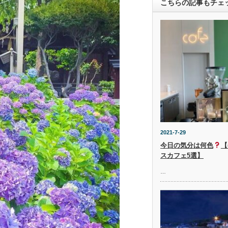
こちらの記事もチェ
2021-7-29
今日の気分は何色
【
スカフェ5選】
…