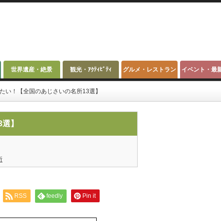
世界遺産・絶景
観光・ｱｸﾃｨﾋﾞﾃｨ
グルメ・レストラン
イベント・最
たい！【全国のあじさいの名所13選】
3選】
所
RSS
feedly
Pin it