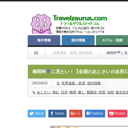
海外情報
国内情報
ホテル・旅館
世界遺産・絶景
,
国内情報
梅雨時
に見
梅雨時
に見たい！【全国のあじさいの名所1
2021/6/21
世界遺産・絶景
,
国内情報
あじさい
,
憧れ
,
日本
,
梅雨
,
癒し
,
紫陽花
,
絶景
,
自然
,
観光名
Tweet
Share
+1
Hatena
Pocket