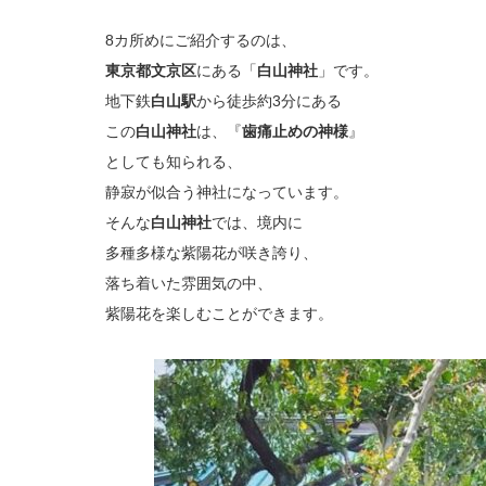
8カ所めにご紹介するのは、
東京都文京区
にある「
白山神社
」です。
地下鉄
白山駅
から徒歩約3分にある
この
白山神社
は、『
歯痛止めの神様
』
としても知られる、
静寂が似合う神社になっています。
そんな
白山神社
では、境内に
多種多様な紫陽花が咲き誇り、
落ち着いた雰囲気の中、
紫陽花を楽しむことができます。