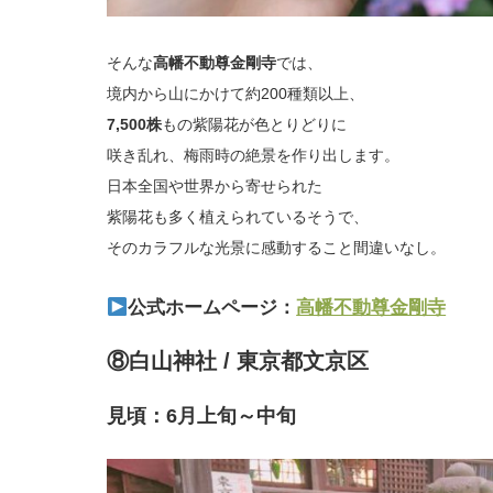
そんな
高幡不動尊金剛寺
では、
境内から山にかけて約200種類以上、
7,500株
もの紫陽花が色とりどりに
咲き乱れ、梅雨時の絶景を作り出します。
日本全国や世界から寄せられた
紫陽花も多く植えられているそうで、
そのカラフルな光景に感動すること間違いなし。
公式ホームページ：
高幡不動尊金剛寺
⑧白山神社 / 東京都文京区
見頃：6月上旬～中旬