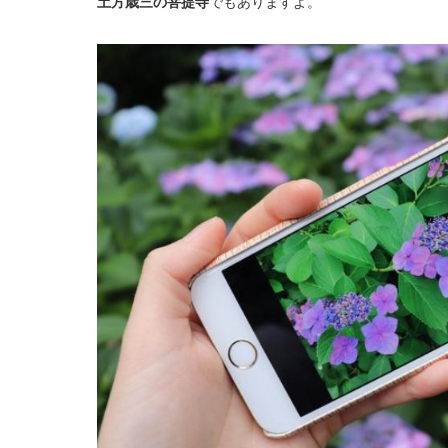
土方歳三の菩提寺
でもありますよ。