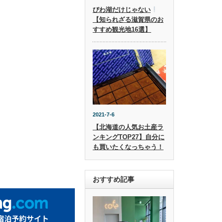
びわ湖だけじゃない
【知られざる滋賀県のお
すすめ観光地16選】
2021-7-6
【北海道の人気お土産ラ
ンキングTOP27】自分に
も買いたくなっちゃう！
おすすめ記事