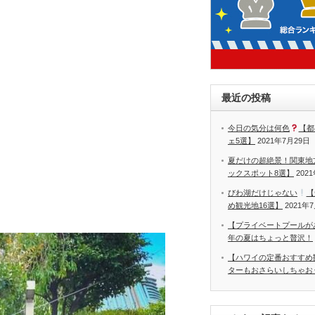
最近の投稿
今日の気分は何色
【都
ェ5選】
2021年7月29日
夏だけの超絶景！関東地
ックスポット8選】
202
びわ湖だけじゃない
【
め観光地16選】
2021年
【プライベートプールが
年の夏はちょっと贅沢！
【ハワイの定番おすすめ
ターもおさらいしちゃお