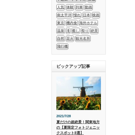
人気
体験
列車
動画
南太平洋
憧れ
日本
映画
東京
機内食
海外ホテル
温泉
滝
癒し
祭り
絶景
自然
花火
観光名所
飛行機
ピックアップ記事
2021/7/28
夏だけの超絶景！関東地方
の【夏限定フォトジェニッ
クスポット8選】