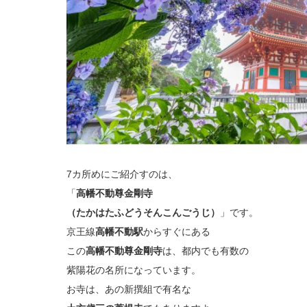
7カ所めにご紹介すのは、
「
高幡不動尊金剛寺
（たかはたふどうそんこんごうじ）
」です。
京王線
高幡不動駅
からすぐにある
この
高幡不動尊金剛寺
は、都内でも有数の
紫陽花の名所になっています。
お寺は、あの新撰組で有名な