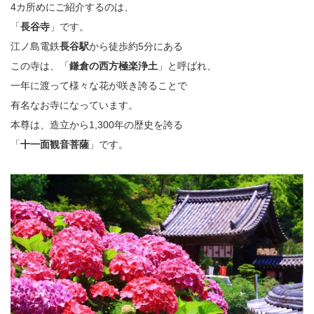
4カ所めにご紹介するのは、
「
長谷寺
」です。
江ノ島電鉄
長谷駅
から徒歩約5分にある
この寺は、「
鎌倉の西方極楽浄土
」と呼ばれ、
一年に渡って様々な花が咲き誇ることで
有名なお寺になっています。
本尊は、造立から1,300年の歴史を誇る
「
十一面観音菩薩
」です。