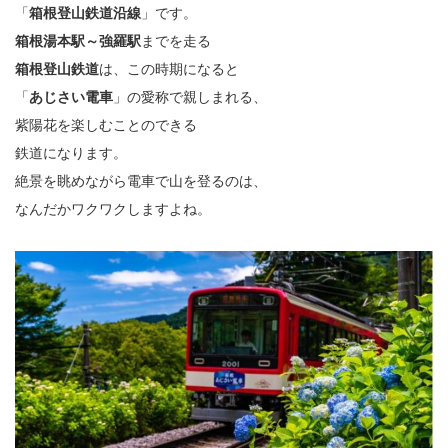
「
箱根登山鉄道沿線
」です。
箱根湯本駅～強羅駅
までを走る
箱根登山鉄道
は、この時期になると
「
あじさい電車
」の愛称で親しまれる、
紫陽花を楽しむことのできる
鉄道になります。
絶景を眺めながら電車で山を登るのは、
なんだかワクワクしますよね。