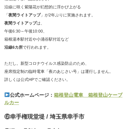
沿線に咲く紫陽花が幻想的に浮かび上がる
「
夜間ライトアップ
」が2年ぶりに実施されます。
夜間ライトアップ
は、
午後6:30～午後10:00、
箱根湯本駅付近や小涌谷駅付近など
沿線6カ所
で行われます。
ただし。新型コロナウイルス感染防止のため、
座席指定制の臨時電車「夜のあじさい号」は運行しません。
詳しくは公式HPでご確認ください。
公式ホームページ：
箱根登山電車 箱根登山ケーブ
ルカー
⑥幸手権現堂堤 / 埼玉県幸手市