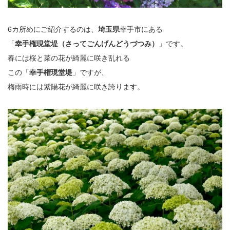
6カ所めにご紹介するのは、
埼玉県
幸手市にある
「
幸手権現堂堤（さってごんげんどうづつみ）
」です。
春には桜と菜の花が綺麗に咲き乱れる
この「
幸手権現堂堤
」ですが、
梅雨時には紫陽花が綺麗に咲き誇ります。