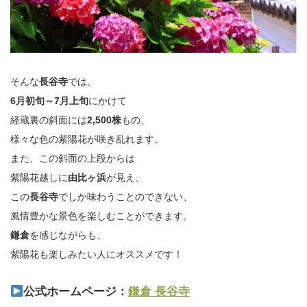
そんな
長谷寺
では、
6月初旬～7月上旬
にかけて
経蔵裏の斜面には
2,500株
もの、
様々な色の紫陽花が咲き乱れます。
また、この斜面の上段からは
紫陽花越しに
由比ヶ浜
が見え、
この
長谷寺
でしか味わうことのできない、
風情豊かな景色を楽しむことができます。
鎌倉
を感じながらも、
紫陽花も楽しみたい人にオススメです！
公式ホームページ：
鎌倉 長谷寺