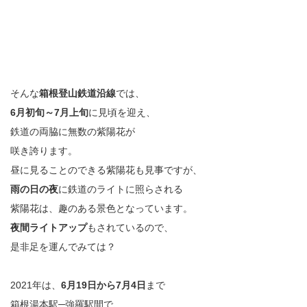
そんな
箱根登山鉄道沿線
では、
6月初旬～7月上旬
に見頃を迎え、
鉄道の両脇に無数の紫陽花が
咲き誇ります。
昼に見ることのできる紫陽花も見事ですが、
雨の日の夜
に鉄道のライトに照らされる
紫陽花は、趣のある景色となっています。
夜間ライトアップ
もされているので、
是非足を運んでみては？
2021年は、
6月19日から7月4日
まで
箱根湯本駅─強羅駅間で、