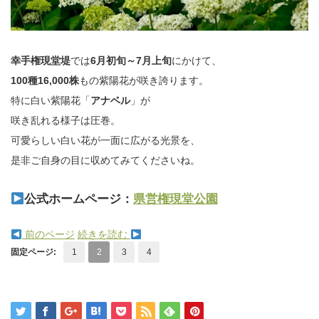
幸手権現堂堤
では
6月初旬～7月上旬
にかけて、
100種16,000株
もの紫陽花が咲き誇ります。
特に白い紫陽花「
アナベル
」が
咲き乱れる様子は圧巻。
可愛らしい白い花が一面に広がる光景を、
是非ご自身の目に収めてみてくださいね。
公式ホームページ：
県営権現堂公園
前のページ
続きを読む
固定ページ:
1
2
3
4