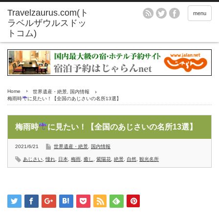
menu
Home
世界遺産・絶景
,
国内情報
梅雨時
に見たい！【全国のあじさいの名所13選】
梅雨時
に見たい！【全国のあじさいの名所13選】
2021/6/21
世界遺産・絶景
,
国内情報
あじさい
,
憧れ
,
日本
,
梅雨
,
癒し
,
紫陽花
,
絶景
,
自然
,
観光名所