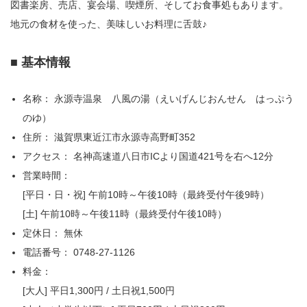
図書楽房、売店、宴会場、喫煙所、そしてお食事処もあります。
地元の食材を使った、美味しいお料理に舌鼓♪
■ 基本情報
名称： 永源寺温泉 八風の湯（えいげんじおんせん はっぷう
のゆ）
住所： 滋賀県東近江市永源寺高野町352
アクセス： 名神高速道八日市ICより国道421号を右へ12分
営業時間：
[平日・日・祝] 午前10時～午後10時（最終受付午後9時）
[土] 午前10時～午後11時（最終受付午後10時）
定休日： 無休
電話番号： 0748-27-1126
料金：
[大人] 平日1,300円 / 土日祝1,500円