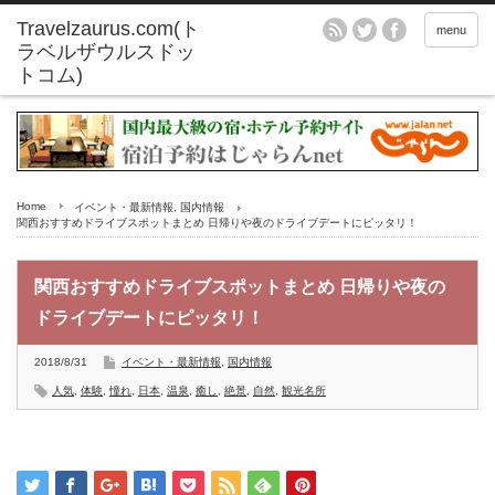
menu
Home
イベント・最新情報
,
国内情報
関西おすすめドライブスポットまとめ 日帰りや夜のドライブデートにピッタリ！
関西おすすめドライブスポットまとめ 日帰りや夜の
ドライブデートにピッタリ！
2018/8/31
イベント・最新情報
,
国内情報
人気
,
体験
,
憧れ
,
日本
,
温泉
,
癒し
,
絶景
,
自然
,
観光名所