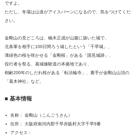
ですよ。
ただし、冬場は山道がアイスバーンになるので、気をつけてくだ
さい。
金剛山の見どころは、楠木正成が山腹に築いた城で、
北条軍を相手に100日間ろう城したという「千早城」、
薄緑色の桜を咲かせる「金剛桜」がある「国見城跡」、
役行者を祭る、葛城修験道の本拠地であり、
樹齢200年のしだれ桜がある「転法輪寺」、裏手が金剛山山頂の
「葛木神社」など。
■ 基本情報
名称： 金剛山（こんごうさん）
住所： 大阪府南河内郡千早赤阪村大字千早9番
アクセス：