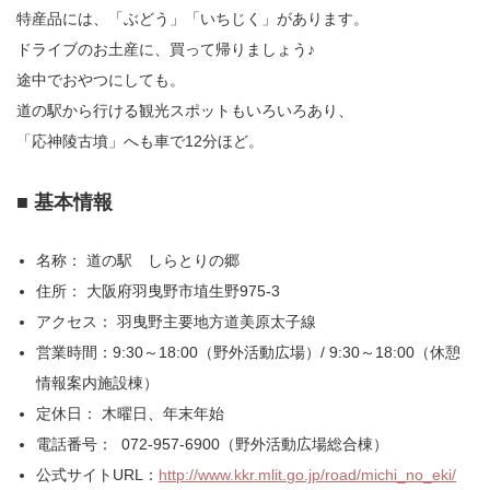
特産品には、「ぶどう」「いちじく」があります。
ドライブのお土産に、買って帰りましょう♪
途中でおやつにしても。
道の駅から行ける観光スポットもいろいろあり、
「応神陵古墳」へも車で12分ほど。
■ 基本情報
名称： 道の駅 しらとりの郷
住所： 大阪府羽曳野市埴生野975-3
アクセス： 羽曳野主要地方道美原太子線
営業時間：9:30～18:00（野外活動広場）/ 9:30～18:00（休憩
情報案内施設棟）
定休日： 木曜日、年末年始
電話番号： 072-957-6900（野外活動広場総合棟）
公式サイトURL：
http://www.kkr.mlit.go.jp/road/michi_no_eki/