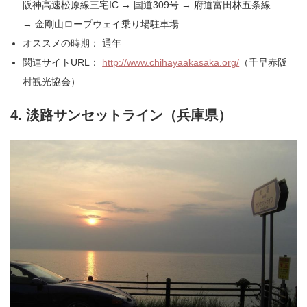
阪神高速松原線三宅IC → 国道309号 → 府道富田林五条線
→ 金剛山ロープウェイ乗り場駐車場
オススメの時期： 通年
関連サイトURL：
http://www.chihayaakasaka.org/
（千早赤阪
村観光協会）
4. 淡路サンセットライン（兵庫県）