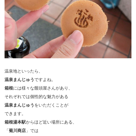
温泉地といったら、
温泉まんじゅう
ですよね。
箱根
には様々な饅頭屋さんがあり、
それぞれでは個性的な魅力がある
温泉まんじゅう
をいただくことが
できます。
箱根湯本駅
からほど近い場所にある、
「
菊川商店
」では