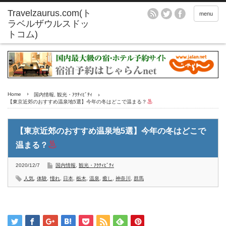
menu
Home
国内情報
,
観光・ｱｸﾃｨﾋﾞﾃｨ
【東京近郊のおすすめ温泉地5選】今年の冬はどこで温まる？
【東京近郊のおすすめ温泉地5選】今年の冬はどこで
温まる？
2020/12/7
国内情報
,
観光・ｱｸﾃｨﾋﾞﾃｨ
人気
,
体験
,
憧れ
,
日本
,
栃木
,
温泉
,
癒し
,
神奈川
,
群馬