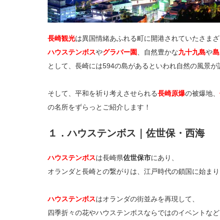
長崎観光
は異国情緒あふれる町に開港されていたさまざ
ハウステンボス
や
グラバー園
、自然豊かな
九十九島
や
島
として、長崎には594の島があるといわれ自然の風景
そして、平和を祈り考えさせられる
長崎原爆
の被爆地、
の名所をずらっとご紹介します！
１．ハウステンボス｜佐世保・西海
ハウステンボス
は長崎県
佐世保市
にあり、
オランダと長崎との繋がりは、江戸時代の鎖国に始まり
ハウステンボス
はオランダの街並みを再現して、
四季折々の花やハウステンボスならではのイベントなど