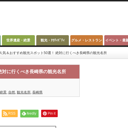
世界遺産・絶景
観光・ｱｸﾃｨﾋﾞﾃｨ
グルメ・レストラン
イベント・最
人気＆おすすめ観光スポット50選！ 絶対に行くべき長崎県の観光名所
 絶対に行くべき長崎県の観光名所
絶景
,
自然
,
観光名所
,
長崎県
RSS
feedly
Pin it