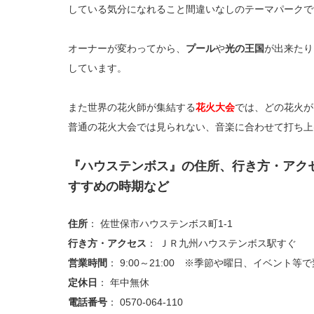
している気分になれること間違いなしのテーマパークで
オーナーが変わってから、
プール
や
光の王国
が出来たり
しています。
また世界の花火師が集結する
花火大会
では、どの花火が
普通の花火大会では見られない、音楽に合わせて打ち上
『ハウステンボス』の住所、行き方・アク
すすめの時期など
住所
： 佐世保市ハウステンボス町1-1
行き方・アクセス
： ＪＲ九州ハウステンボス駅すぐ
営業時間
： 9:00～21:00 ※季節や曜日、イベント等
定休日
： 年中無休
電話番号
： 0570-064-110