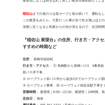
展望台に立てば時を忘れて美しい夜景を眺め続けてしま
稲佐山
までの道のりは急カーブと坂が続いて、運転もし
この夜景をみたら、大変だった事が全て吹き飛ぶほどの
深夜に近くなると民家からの光が消えるので、生活時間
『稲佐山 展望台』の住所、行き方・アク
すすめの時期など
住所
： 長崎市稲佐町
行き方・アクセス
： ① 長崎駅から長崎バス3、4番系
前バス停下車、
② ロープウェイ前バス停から徒歩2分でロープウェイ淵
③ ロープウェイ乗車、④ ロープウェイ稲佐岳駅下車す
営業時間
： 展望塔｜8:00～22:00、展望所｜24時間、長
定休日
： 無休