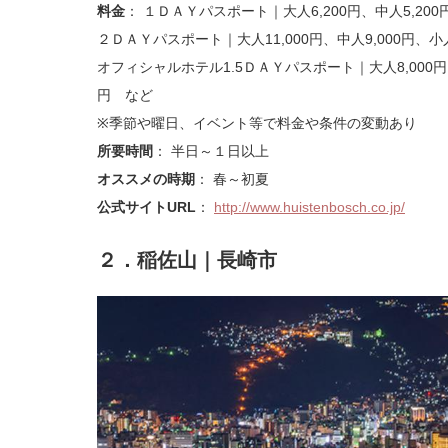
料金
： １ＤＡＹパスポート｜大人6,200円、中人5,200円
２ＤＡＹパスポート｜大人11,000円、中人9,000円、小人7
オフィシャルホテル1.5ＤＡＹパスポート｜大人8,000円、中
円 など
※季節や曜日、イベント等で料金や条件の変動あり
所要時間
： 半日～１日以上
オススメの時期
： 春～初夏
公式サイトURL
：
http://www.huistenbosch.co.jp/
２．稲佐山｜長崎市