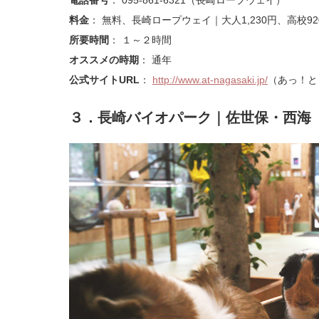
電話番号
： 095-861-6321（長崎ロープウェイ）
料金
： 無料、長崎ロープウェイ｜大人1,230円、高校9
所要時間
： １～２時間
オススメの時期
： 通年
公式サイトURL
：
http://www.at-nagasaki.jp/
（あっ！と
３．長崎バイオパーク｜佐世保・西海