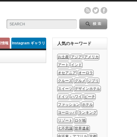
新情報
Instagram ギャラリ
人気のキーワード
ー
お土産
アジア
アメリカ
アート
インド
オセアニア
オーロラ
クルーズ
グルメ
ジブリ
スイーツ
デザインホテル
ドイツ
ハワイ
ビーチ
ファッション
ホテル
ヨーロッパ
ランキング
リゾート
ロケ地
七不思議
世界遺産
中近東・アフリカ
京都