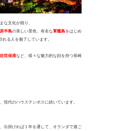
まな文化が残り、
原半島
の美しい景色、有名な
軍艦島
をはじめ
が訪れる人を魅了しています。
佐世保港
など、様々な魅力的な顔を持つ長崎
、現代のハウステンボスに続いています。
、出掛ければ１年を通して、オランダで過ご