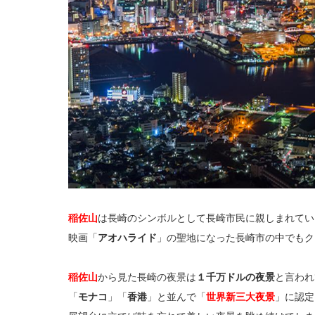
稲佐山
は長崎のシンボルとして長崎市民に親しまれてい
映画「
アオハライド
」の聖地になった長崎市の中でもク
稲佐山
から見た長崎の夜景は
１千万ドルの夜景
と言われ
「
モナコ
」「
香港
」と並んで「
世界新三大夜景
」に認定