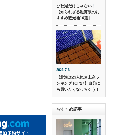
びわ湖だけじゃない
【知られざる滋賀県のお
すすめ観光地16選】
2021-7-6
【北海道の人気お土産ラ
ンキングTOP27】自分に
も買いたくなっちゃう！
おすすめ記事