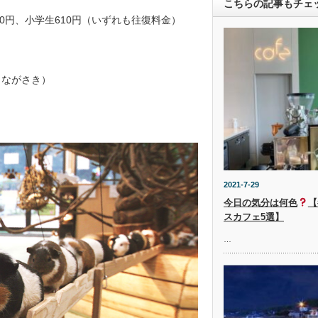
こちらの記事もチェ
20円、小学生610円（いずれも往復料金）
 ながさき）
2021-7-29
今日の気分は何色
【
スカフェ5選】
…