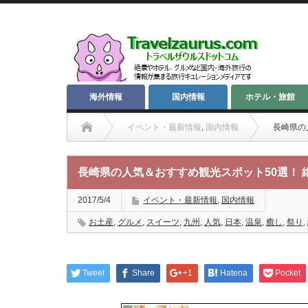
海外情報
国内情報
ホテル・旅館
イベント・最新情報
,
国内情報
長崎県の
長崎県の人気＆おすすめ観光スポット50選！
2017/5/4
イベント・最新情報
,
国内情報
お土産
,
グルメ
,
スイーツ
,
九州
,
人気
,
日本
,
温泉
,
癒し
,
祭り
,
Tweet
Share
+1
Hatena
Pocket