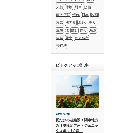
人気
体験
列車
動画
南太平洋
憧れ
日本
映画
東京
機内食
海外ホテル
温泉
滝
癒し
祭り
絶景
自然
花火
観光名所
飛行機
ピックアップ記事
2021/7/28
夏だけの超絶景！関東地方
の【夏限定フォトジェニッ
クスポット8選】