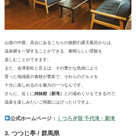
山道の中腹、高台にあるこちらの旅館の露天風呂からは、
温泉郷を一望することができる、素晴らしい景観を
楽しむことができます。
また、会津若松と言えば、その豊かな気候により
育った地域産の食材が豊富で、それらのグルメを
十分に楽しめるのも魅力の一つなんです。
さらに、近くに
姉妹館（新滝）
との湯めぐりもできるので、
温泉を楽しみたいご両親にはぴったりですよ。
公式ホームページ：
くつろぎ宿 千代滝・新滝
3. つつじ亭 / 群馬県