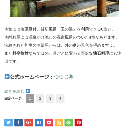
本館には檜風呂付、貸切風呂「玉の湯」を利用できる6室と、
本離れ屋には源泉かけ流しの温泉風呂のついた4室があります。
洗練された和室のお部屋からは、外の庭の景色を望めますよ。
また
料亭旅館
ならではの、月ごとに変わる贅沢な
懐石料理
にも注
目です。
公式ホームページ：
つつじ亭
続きを読む
固定ページ:
1
2
3
4