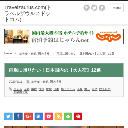
menu
Home
ホテル・旅館
,
国内情報
両親に贈りたい！日本国内の【大人宿】12選
両親に贈りたい！日本国内の【大人宿】12選
2020/6/11
ホテル・旅館
,
国内情報
ホテル
,
人気
,
体験
,
憧れ
,
旅館
,
日本
,
極上ホテル
,
温泉
,
癒し
,
自然
,
観光名所
,
高級ホテル