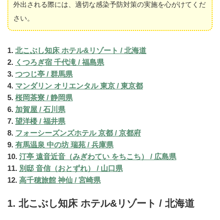
外出される際には、適切な感染予防対策の実施を心がけてくだ
さい。
1.
北こぶし知床 ホテル&リゾート / 北海道
2.
くつろぎ宿 千代滝 / 福島県
3.
つつじ亭 / 群馬県
4.
マンダリン オリエンタル 東京 / 東京都
5.
桜岡茶寮 / 静岡県
6.
加賀屋 / 石川県
7.
望洋楼 / 福井県
8.
フォーシーズンズホテル 京都 / 京都府
9.
有馬温泉 中の坊 瑞苑 / 兵庫県
10.
汀亭 遠音近音（みぎわてい をちこち） / 広島県
11.
別邸 音信（おとずれ） / 山口県
12.
高千穂旅館 神仙 / 宮崎県
1. 北こぶし知床 ホテル&リゾート / 北海道