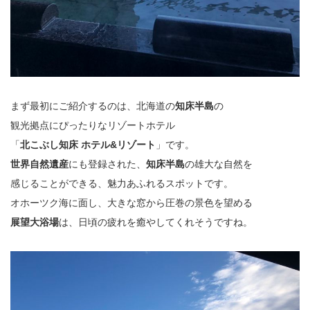
まず最初にご紹介するのは、北海道の
知床半島
の
観光拠点にぴったりなリゾートホテル
「
北こぶし知床 ホテル&リゾート
」です。
世界自然遺産
にも登録された、
知床半島
の雄大な自然を
感じることができる、魅力あふれるスポットです。
オホーツク海に面し、大きな窓から圧巻の景色を望める
展望大浴場
は、日頃の疲れを癒やしてくれそうですね。