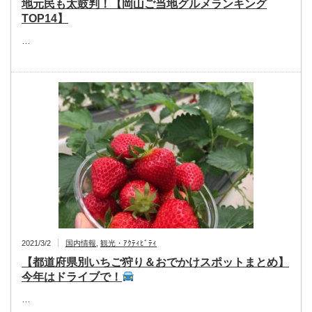
地元民も太鼓判！【岡山ご当地グルメランキング
TOP14】
…
2021/3/2
国内情報
,
観光・ｱｸﾃｨﾋﾞﾃｨ
【都道府県別いちご狩り＆おでかけスポットまとめ】
今年はドライブで！
…