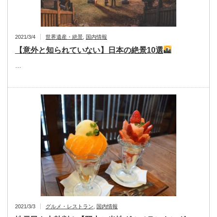
2021/3/4
世界遺産・絶景
,
国内情報
【意外と知られていない】日本の絶景10選
…
2021/3/3
グルメ・レストラン
,
国内情報