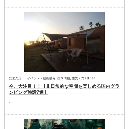
2021/3/1
イベント・最新情報
,
国内情報
,
観光・ｱｸﾃｨﾋﾞﾃｨ
今、大注目！！【非日常的な空間を楽しめる国内グラ
ンピング施設7選】
…