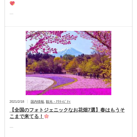
…
2021/2/18
国内情報
,
観光・ｱｸﾃｨﾋﾞﾃｨ
【全国のフォトジェニックなお花畑7選】春はもうそ
こまで来てる！
…