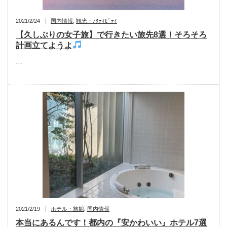
2021/2/24
国内情報
,
観光・ｱｸﾃｨﾋﾞﾃｨ
【久しぶりの女子旅】で行きたい旅先8選！そろそろ
計画立てようよ
…
2021/2/19
ホテル・旅館
,
国内情報
本当にあるんです！都内の『安かわいい』ホテル7選