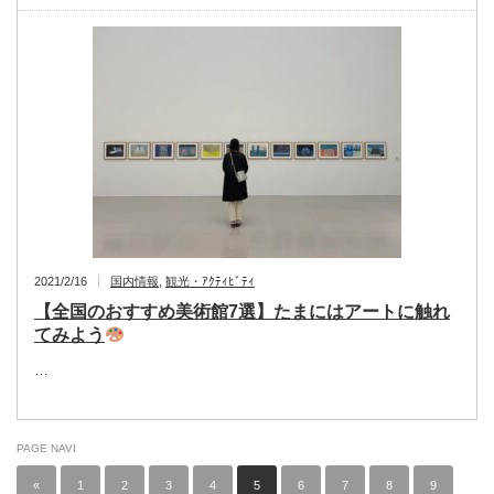
2021/2/16
国内情報
,
観光・ｱｸﾃｨﾋﾞﾃｨ
【全国のおすすめ美術館7選】たまにはアートに触れ
てみよう
…
PAGE NAVI
«
1
2
3
4
5
6
7
8
9