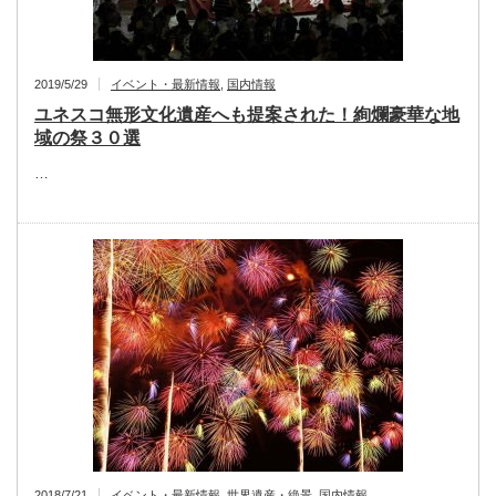
2019/5/29
イベント・最新情報
,
国内情報
ユネスコ無形文化遺産へも提案された！絢爛豪華な地
域の祭３０選
…
2018/7/21
イベント・最新情報
,
世界遺産・絶景
,
国内情報