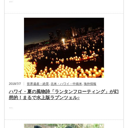
…
2018/7/7
世界遺産・絶景
,
北米・ハワイ・中南米
,
海外情報
ハワイ・夏の風物詩「ランタンフローティング」が幻
想的！まるで水上版ラプンツェル♪
…