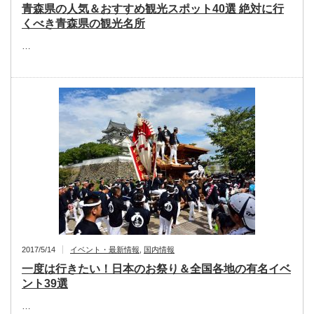
青森県の人気＆おすすめ観光スポット40選 絶対に行
くべき青森県の観光名所
…
2017/5/14
イベント・最新情報
,
国内情報
一度は行きたい！日本のお祭り＆全国各地の有名イベ
ント39選
…