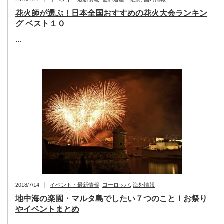
花火師が選ぶ！日本全国おすすめの花火大会ランキン
グ ベスト１０
…
2018/7/14
イベント・最新情報
,
ヨーロッパ
,
海外情報
地中海の楽園・マルタ島でしたい７つのこと！お祭り
やイベントまとめ