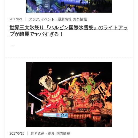
2017/6/1
アジア
,
イベント・最新情報
,
海外情報
世界三大氷祭り『ハルビン国際氷雪祭』のライトアッ
プが綺麗でヤバすぎる！
…
2017/5/15
世界遺産・絶景
,
国内情報