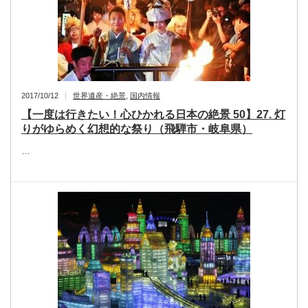
2017/10/12
世界遺産・絶景
,
国内情報
【一度は行きたい！心ひかれる日本の絶景 50】27. 灯
りがゆらめく幻想的な祭り（飛騨市・岐阜県）
…