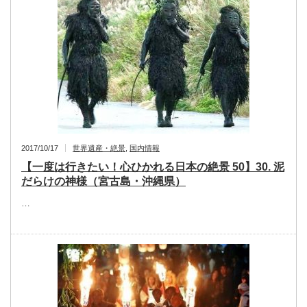
2017/10/17
世界遺産・絶景
,
国内情報
【一度は行きたい！心ひかれる日本の絶景 50】30. 泥
だらけの神様（宮古島・沖縄県）
…