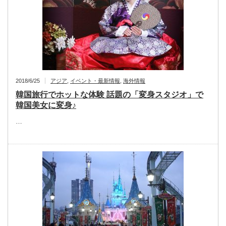
2018/6/25
アジア
,
イベント・最新情報
,
海外情報
韓国旅行でホットな体験 話題の「変身スタジオ」で
韓国美女に変身♪
…