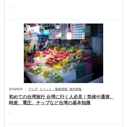
…
2018/6/29
アジア
,
イベント・最新情報
,
海外情報
初めての台湾旅行 台湾に行く人必見！気候や通貨、
時差、電圧、チップなど台湾の基本知識
…