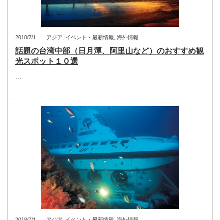
2018/7/1
アジア
,
イベント・最新情報
,
海外情報
話題の台湾中部（日月潭、阿里山など）のおすすめ観
光スポット１０選
…
2018/7/1
アジア
,
イベント・最新情報
,
海外情報