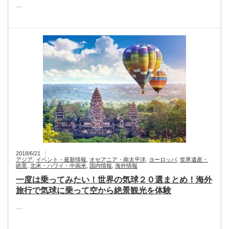
…
2018/6/21
アジア
,
イベント・最新情報
,
オセアニア・南太平洋
,
ヨーロッパ
,
世界遺産・
絶景
,
北米・ハワイ・中南米
,
国内情報
,
海外情報
一度は乗ってみたい！世界の気球２０選まとめ！海外
旅行で気球に乗って空から絶景観光を体験
…