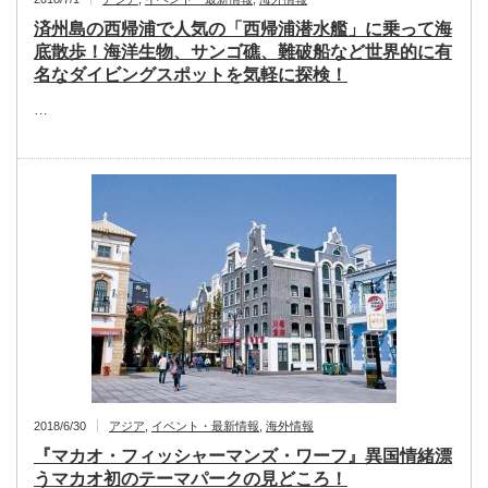
済州島の西帰浦で人気の「西帰浦潜水艦」に乗って海
底散歩！海洋生物、サンゴ礁、難破船など世界的に有
名なダイビングスポットを気軽に探検！
…
2018/6/30
アジア
,
イベント・最新情報
,
海外情報
『マカオ・フィッシャーマンズ・ワーフ』異国情緒漂
うマカオ初のテーマパークの見どころ！