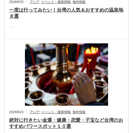
2018/6/23
アジア
,
イベント・最新情報
,
海外情報
一度は行ってみたい！台湾の人気＆おすすめの温泉地
８選
…
2018/6/23
アジア
,
イベント・最新情報
,
海外情報
絶対に行きたい金運・健康・恋愛・子宝など台湾のお
すすめパワースポット１０選