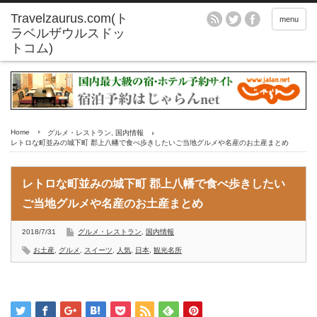
menu
Home
グルメ・レストラン
,
国内情報
レトロな町並みの城下町 郡上八幡で食べ歩きしたいご当地グルメや名産のお土産まとめ
レトロな町並みの城下町 郡上八幡で食べ歩きしたい
ご当地グルメや名産のお土産まとめ
2018/7/31
グルメ・レストラン
,
国内情報
お土産
,
グルメ
,
スイーツ
,
人気
,
日本
,
観光名所