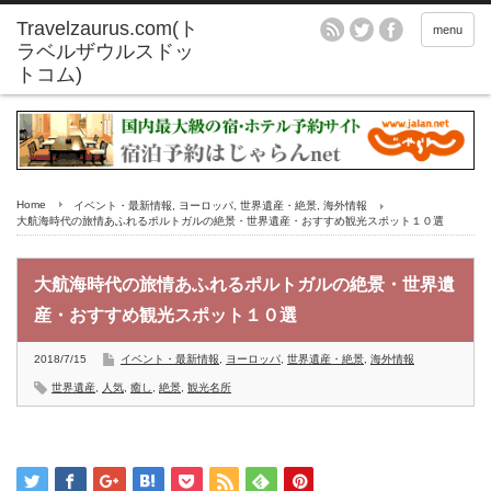
menu
Home
イベント・最新情報
,
ヨーロッパ
,
世界遺産・絶景
,
海外情報
大航海時代の旅情あふれるポルトガルの絶景・世界遺産・おすすめ観光スポット１０選
大航海時代の旅情あふれるポルトガルの絶景・世界遺
産・おすすめ観光スポット１０選
2018/7/15
イベント・最新情報
,
ヨーロッパ
,
世界遺産・絶景
,
海外情報
世界遺産
,
人気
,
癒し
,
絶景
,
観光名所