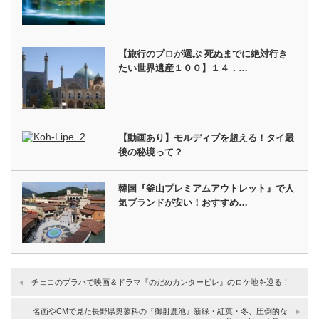
【旅行のプロが選ぶ 死ぬまでに絶対行き
たい世界遺産１００】１４．…
【動画あり】モルディブを超える！タイ最
後の秘境って？
韓国『釜山プレミアムアウトレット』で人
気ブランドが安い！おすすめ…
チェコのプラハで映画＆ドラマ『のだめカンタービレ』のロケ地を巡る！
名画やCMで見た長野県奥蓼科の『御射鹿池』新緑・紅葉・冬、圧倒的な