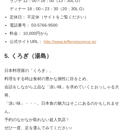
ランチ 12：00～16：00（13：30L.O）
ディナー 18：00～23：30（20：30L.O）
定休日： 不定休（サイトをご覧ください）
電話番号： 03-5766-9500
料金： 10,000円から
公式サイトURL：
http://www.leffervescence.jp/
5. くろぎ（湯島）
日本料理屋の「くろぎ」。
料理をする時は食材の豊かな個性に目をとめ、
会話をしながら上品な「淡い味」を求めていくとおっしゃる大
将。
「淡い味」・・・。日本食の魅力はそこにあるのかもしれませ
ん。
予約のなかなか取れない超人気店！
ぜひ一度、足を運んでみてください♪