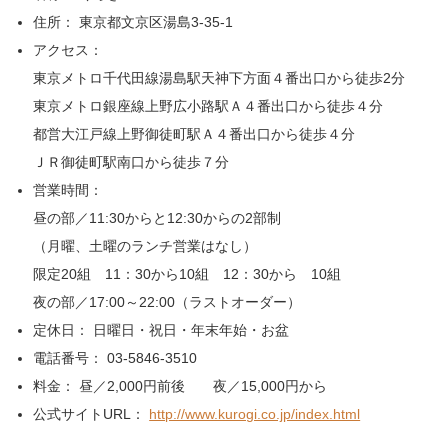
住所： 東京都文京区湯島3-35-1
アクセス：
東京メトロ千代田線湯島駅天神下方面４番出口から徒歩2分
東京メトロ銀座線上野広小路駅Ａ４番出口から徒歩４分
都営大江戸線上野御徒町駅Ａ４番出口から徒歩４分
ＪＲ御徒町駅南口から徒歩７分
営業時間：
昼の部／11:30からと12:30からの2部制
（月曜、土曜のランチ営業はなし）
限定20組 11：30から10組 12：30から 10組
夜の部／17:00～22:00（ラストオーダー）
定休日： 日曜日・祝日・年末年始・お盆
電話番号： 03-5846-3510
料金： 昼／2,000円前後 夜／15,000円から
公式サイトURL：
http://www.kurogi.co.jp/index.html