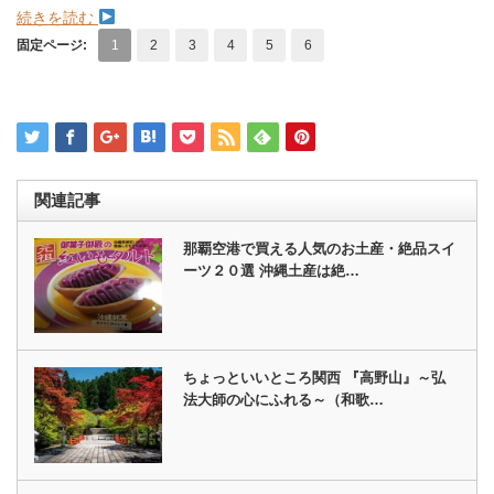
続きを読む
固定ページ:
1
2
3
4
5
6
関連記事
那覇空港で買える人気のお土産・絶品スイ
ーツ２０選 沖縄土産は絶…
ちょっといいところ関西 『高野山』～弘
法大師の心にふれる～（和歌…