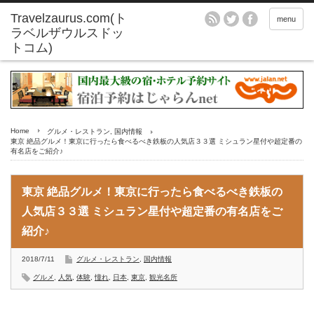
menu
Home
グルメ・レストラン
,
国内情報
東京 絶品グルメ！東京に行ったら食べるべき鉄板の人気店３３選 ミシュラン星付や超定番の
有名店をご紹介♪
東京 絶品グルメ！東京に行ったら食べるべき鉄板の
人気店３３選 ミシュラン星付や超定番の有名店をご
紹介♪
2018/7/11
グルメ・レストラン
,
国内情報
グルメ
,
人気
,
体験
,
憧れ
,
日本
,
東京
,
観光名所