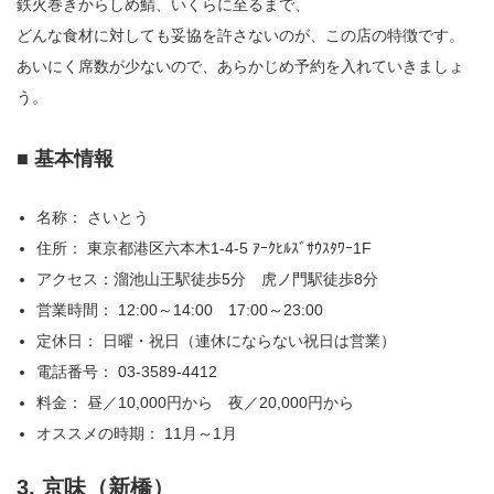
鉄火巻きからしめ鯖、いくらに至るまで、
どんな食材に対しても妥協を許さないのが、この店の特徴です。
あいにく席数が少ないので、あらかじめ予約を入れていきましょ
う。
■ 基本情報
名称： さいとう
住所： 東京都港区六本木1-4-5 ｱｰｸﾋﾙｽﾞｻｳｽﾀﾜｰ1F
アクセス：溜池山王駅徒歩5分 虎ノ門駅徒歩8分
営業時間： 12:00～14:00 17:00～23:00
定休日： 日曜・祝日（連休にならない祝日は営業）
電話番号： 03-3589-4412
料金： 昼／10,000円から 夜／20,000円から
オススメの時期： 11月～1月
3. 京味（新橋）