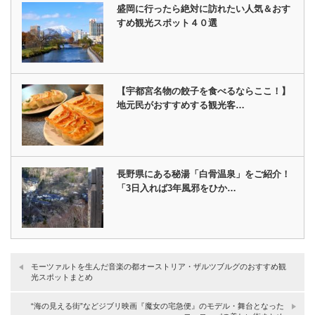
盛岡に行ったら絶対に訪れたい人気＆おす
すめ観光スポット４０選
【宇都宮名物の餃子を食べるならここ！】
地元民がおすすめする観光客…
長野県にある秘湯「白骨温泉」をご紹介！
「3日入れば3年風邪をひか…
モーツァルトを生んだ音楽の都オーストリア・ザルツブルグのおすすめ観
光スポットまとめ
“海の見える街”などジブリ映画『魔女の宅急便』のモデル・舞台となった