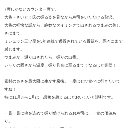
7席しかないカウンター席で、
大将・さいとう氏の握る姿を見ながら寿司をいただける贅沢。
大将の軽快な話から、絶妙なタイミングで出されるつまみの美し
さにまで、
ミシュラン三ツ星を5年連続で獲得されている貫録を、隅々にまで
感じます。
つまみが一通り出されたら、握りの出番。
シャリの固さから温度、握り具合に至るまでうなるほど完璧！
素材の良さを最大限に生かす魔術。一度はぜひ食べに行きたいで
すね！
特に11月から1月は、想像を超えるほどおいしいと評判です。
一貫一貫に魂を込めて握り挙げられるお寿司は、一食の価値あ
り。