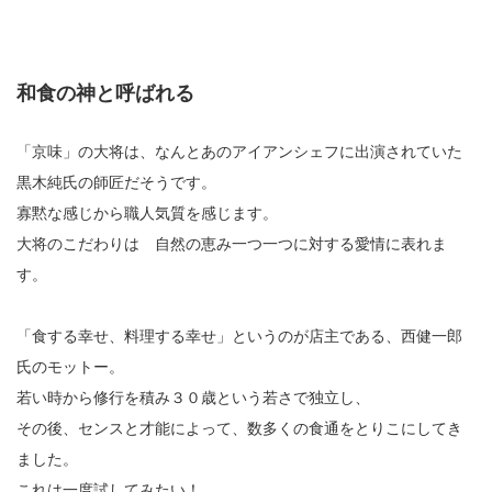
和食の神と呼ばれる
「京味」の大将は、なんとあのアイアンシェフに出演されていた
黒木純氏の師匠だそうです。
寡黙な感じから職人気質を感じます。
大将のこだわりは 自然の恵み一つ一つに対する愛情に表れま
す。
「食する幸せ、料理する幸せ」というのが店主である、西健一郎
氏のモットー。
若い時から修行を積み３０歳という若さで独立し、
その後、センスと才能によって、数多くの食通をとりこにしてき
ました。
これは一度試してみたい！