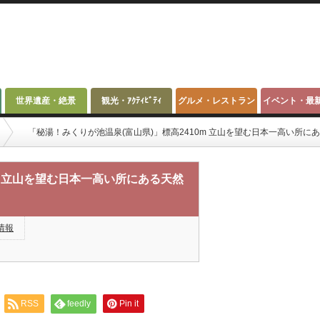
世界遺産・絶景
観光・ｱｸﾃｨﾋﾞﾃｨ
グルメ・レストラン
イベント・最
「秘湯！みくりが池温泉(富山県)」標高2410m 立山を望む日本一高い所に
m 立山を望む日本一高い所にある天然
情報
RSS
feedly
Pin it