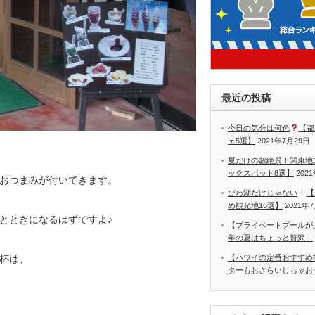
最近の投稿
今日の気分は何色
【都
ェ5選】
2021年7月29日
夏だけの超絶景！関東地
ックスポット8選】
202
おつまみが付いてきます。
びわ湖だけじゃない
【
め観光地16選】
2021年
とときになるはずですよ♪
【プライベートプールが
年の夏はちょっと贅沢！
【ハワイの定番おすすめ
杯は、
ターもおさらいしちゃお