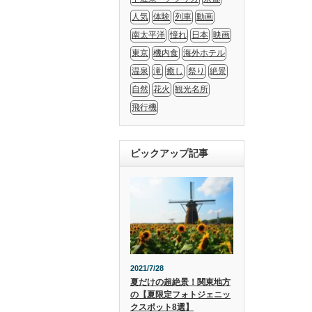
人気
体験
列車
動画
南太平洋
憧れ
日本
映画
東京
機内食
海外ホテル
温泉
滝
癒し
祭り
絶景
自然
花火
観光名所
飛行機
ピックアップ記事
2021/7/28
夏だけの超絶景！関東地方
の【夏限定フォトジェニッ
クスポット8選】