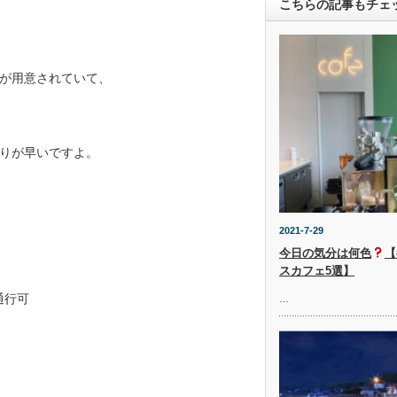
こちらの記事もチェ
が用意されていて、
りが早いですよ。
2021-7-29
今日の気分は何色
【
スカフェ5選】
通行可
…