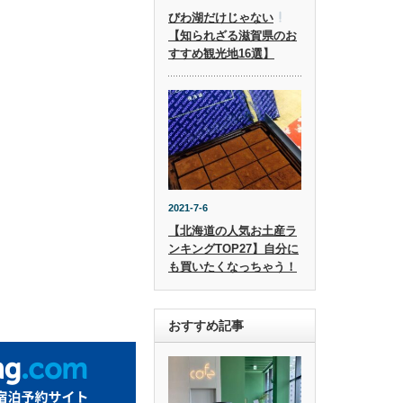
びわ湖だけじゃない
【知られざる滋賀県のお
すすめ観光地16選】
2021-7-6
【北海道の人気お土産ラ
ンキングTOP27】自分に
も買いたくなっちゃう！
おすすめ記事