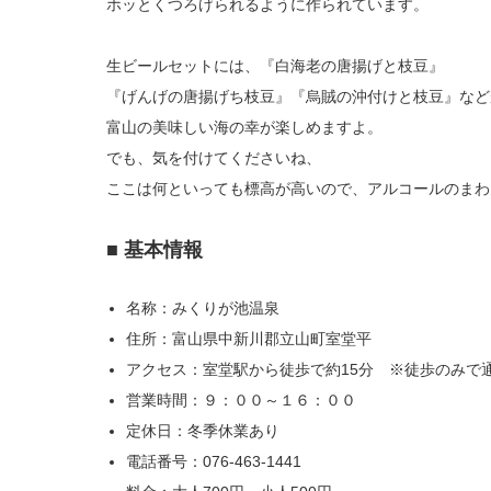
ホッとくつろげられるように作られています。
生ビールセットには、『白海老の唐揚げと枝豆』
『げんげの唐揚げち枝豆』『烏賊の沖付けと枝豆』など
富山の美味しい海の幸が楽しめますよ。
でも、気を付けてくださいね、
ここは何といっても標高が高いので、アルコールのまわ
■ 基本情報
名称：みくりが池温泉
住所：富山県中新川郡立山町室堂平
アクセス：室堂駅から徒歩で約15分 ※徒歩のみで
営業時間：９：００～１６：００
定休日：冬季休業あり
電話番号：076-463-1441