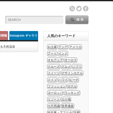
新情報
Instagram ギャラリ
人気のキーワード
ー
ある天然温泉
お土産
アジア
アメリカ
アート
インド
オセアニア
オーロラ
クルーズ
グルメ
ジブリ
スイーツ
デザインホテル
ドイツ
ハワイ
ビーチ
ファッション
ホテル
ヨーロッパ
ランキング
リゾート
ロケ地
七不思議
世界遺産
中近東・アフリカ
京都