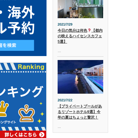
2021/7/29
今日の気分は何色
【都内
の映えるハイセンスカフェ
5選】
…
2021/7/22
【プライベートプールがあ
るリゾートホテル9選】今
年の夏はちょっと贅沢！
…