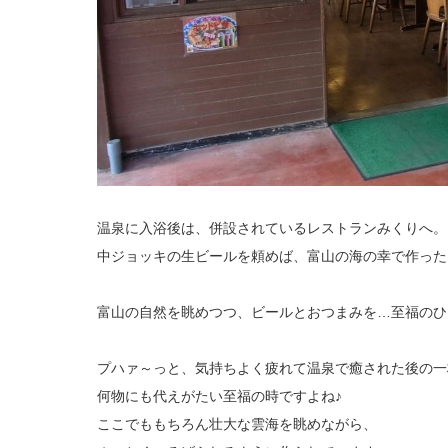
温泉に入浴後は、併設されているレストランみくりへ。
中ジョッキの生ビールを頼めば、富山の海の幸で作った
富山の自然を眺めつつ、ビールとおつまみを…至福のひ
プハァ～っと、気持ちよく疲れて温泉で癒された後の一
何物にも代えがたい至福の時ですよね♪
ここでももちろん壮大な雲海を眺めながら、