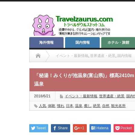
海外情報
国内情報
ホテル・旅館
イベント・最新情報
,
世界遺産・絶景
,
国内情報
「秘湯！みくりが池温泉(富山県)」標高2410
温泉
2018/6/21
イベント・最新情報
,
世界遺産・絶景
,
国内
人気
,
体験
,
憧れ
,
日本
,
温泉
,
癒し
,
絶景
,
自然
,
観光名所
Tweet
Share
+1
Hatena
Pocket