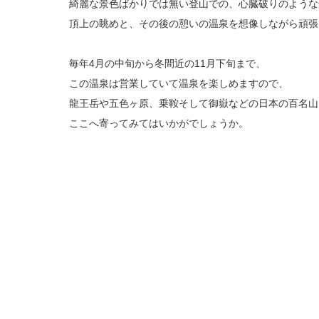
綺麗な景色ばかりでは無い登山での、心臓破りのような
頂上の眺めと、その後の憩いの温泉を想像しながら頑張
毎年4月の中旬から冬間近の11月下旬まで、
この温泉は営業していて温泉を楽しめますので、
龍王岳や五色ヶ原、乗鞍そして御嶽などの日本の百名山
ここへ寄ってみてはいかがでしょうか。