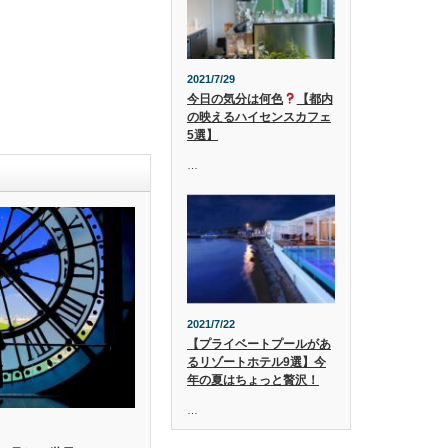
2021/7/29
今日の気分は何色
【都内
の映えるハイセンスカフェ
5選】
…
2021/7/22
【プライベートプールがあ
るリゾートホテル9選】今
年の夏はちょっと贅沢！
…