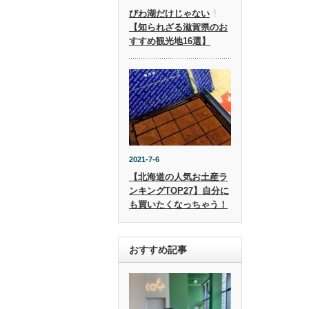
びわ湖だけじゃない
【知られざる滋賀県のお
すすめ観光地16選】
2021-7-6
【北海道の人気お土産ラ
ンキングTOP27】自分に
も買いたくなっちゃう！
おすすめ記事