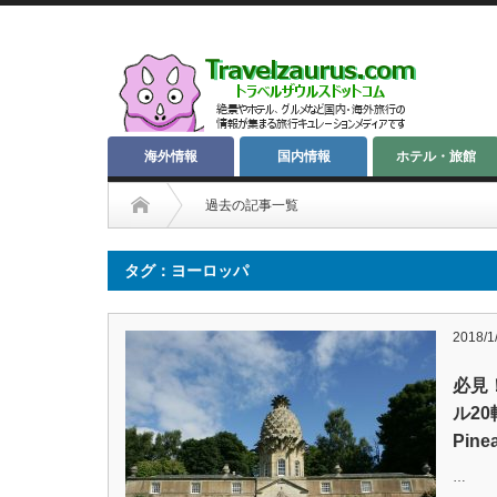
海外情報
国内情報
ホテル・旅館
過去の記事一覧
タグ：ヨーロッパ
2018/1
必見
ル20
Pin
…