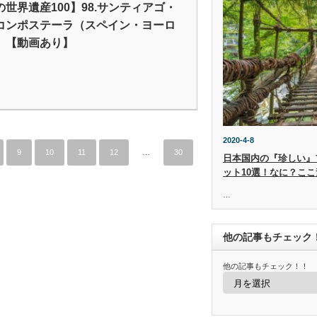
の世界遺産100】98.サンティアゴ・
コンポステーラ（スペイン・ヨーロ
）【動画あり】
2020-4-8
9
10
11
12
…
30
日本国内の『珍しい』
ット10選！なに？ここ
…
他の記事もチェック
他の記事もチェック！！