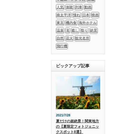
人気
体験
列車
動画
南太平洋
憧れ
日本
映画
東京
機内食
海外ホテル
温泉
滝
癒し
祭り
絶景
自然
花火
観光名所
飛行機
ピックアップ記事
2021/7/28
夏だけの超絶景！関東地方
の【夏限定フォトジェニッ
クスポット8選】