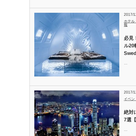
2017/1
ホテル
報
必見
ル20
Swe
…
2017/1
イベン
絶対
7選
…