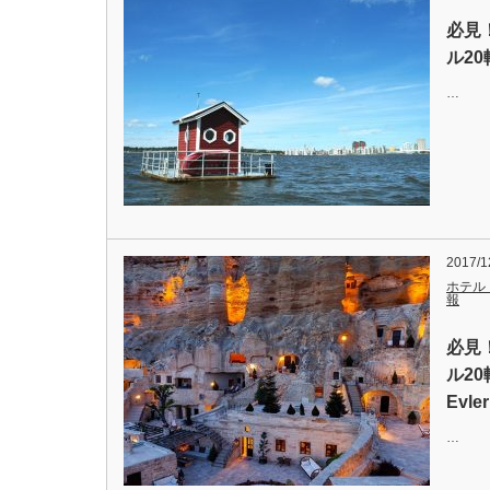
必見
ル20
…
2017/1
ホテル
報
必見
ル20
Evle
…