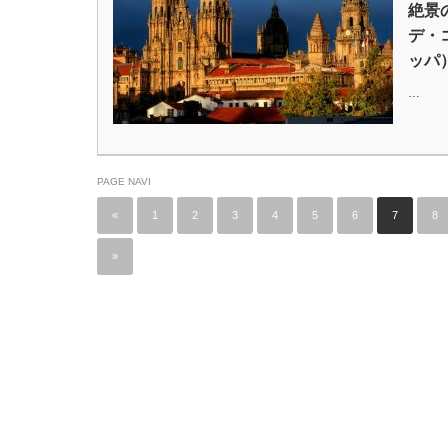
絶景
デ・
ッパ
…
PAGE NAVI
«
1
2
3
4
5
6
7
8
»