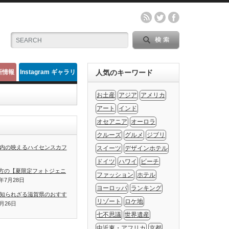
新情報
Instagram ギャラリ
人気のキーワード
ー
お土産
アジア
アメリカ
アート
インド
オセアニア
オーロラ
クルーズ
グルメ
ジブリ
内の映えるハイセンスカフ
スイーツ
デザインホテル
ドイツ
ハワイ
ビーチ
方の【夏限定フォトジェニ
ファッション
ホテル
1年7月28日
ヨーロッパ
ランキング
知られざる滋賀県のおすす
リゾート
ロケ地
7月26日
七不思議
世界遺産
中近東・アフリカ
京都