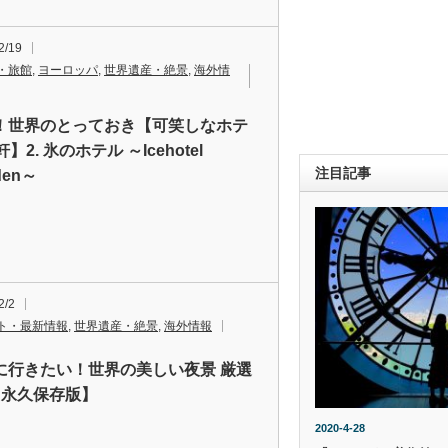
2/19
・旅館
,
ヨーロッパ
,
世界遺産・絶景
,
海外情
！世界のとっておき【可笑しなホテ
軒】2. 氷のホテル ～Icehotel
注目記事
den～
2/2
ト・最新情報
,
世界遺産・絶景
,
海外情報
に行きたい！世界の美しい夜景 厳選
【永久保存版】
2020-4-28