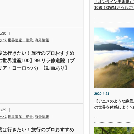
『オンライン美術館』
10選！GWはおうち
…
1/30
ッパ
,
世界遺産・絶景
,
海外情報
度は行きたい！旅行のプロおすすめ
の世界遺産100】99.リラ修道院（ブ
リア・ヨーロッパ）【動画あり】
2020-4-21
【アニメのような絶景
の世界を体感しよう＼(^
1/29
ッパ
,
世界遺産・絶景
,
海外情報
…
度は行きたい！旅行のプロおすすめ