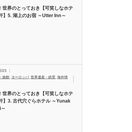
！世界のとっておき【可笑しなホテ
軒】5. 湖上のお宿 ～Utter Inn～
2/23
・旅館
,
ヨーロッパ
,
世界遺産・絶景
,
海外情
！世界のとっておき【可笑しなホテ
軒】3. 古代穴ぐらホテル ～Yunak
ri～