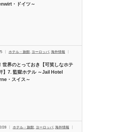
denwirt・ドイツ～
/5
ホテル・旅館
,
ヨーロッパ
,
海外情報
！世界のとっておき【可笑しなホテ
軒】7. 監獄ホテル ～Jail Hotel
erne・スイス～
2/28
ホテル・旅館
,
ヨーロッパ
,
海外情報