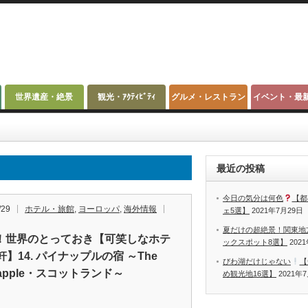
世界遺産・絶景
観光・ｱｸﾃｨﾋﾞﾃｨ
グルメ・レストラン
イベント・最
最近の投稿
今日の気分は何色
【都
/29
ホテル・旅館
,
ヨーロッパ
,
海外情報
ェ5選】
2021年7月29日
夏だけの超絶景！関東地
！世界のとっておき【可笑しなホテ
ックスポット8選】
202
軒】14. パイナップルの宿 ～The
びわ湖だけじゃない
【
eapple・スコットランド～
め観光地16選】
2021年